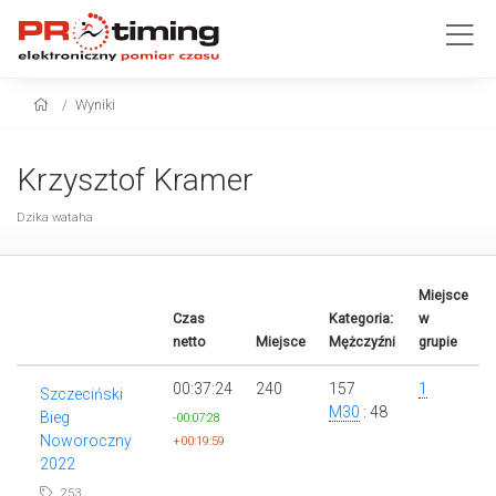
Wyniki
Krzysztof Kramer
Dzika wataha
Miejsce
Czas
Kategoria:
w
netto
Miejsce
Mężczyźni
grupie
00:37:24
240
157
1
Szczeciński
M30
: 48
Bieg
-00:07:28
Noworoczny
+00:19:59
2022
253