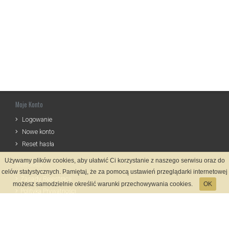
Moje Konto
Logowanie
Nowe konto
Reset hasła
Używamy plików cookies, aby ułatwić Ci korzystanie z naszego serwisu oraz do
Informacje
celów statystycznych. Pamiętaj, że za pomocą ustawień przeglądarki internetowej
Zasady Rejestracji
możesz samodzielnie określić warunki przechowywania cookies.
OK
Polityka Prywatności
Kontakt
Język