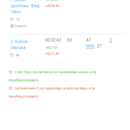
Sportowy - Bieg
+00:28:40
10km
73
Dyplom
00:32:42
53
47
2
2. Szarża
M30
: 27
Ułańska
-00:27:51
+00:11:39
68
o tyle Twój czas był lepszy od najsłabszego wyniku w tej
klasyfikacji/kategorii
tyle brakowało Ci do najlepszego uczestnika biegu w tej
klasyfikacji/kategorii