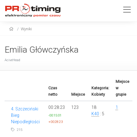
Wyniki
Emilia Główczyńska
AciveHead
Miejsce
Czas
Kategoria:
w
netto
Miejsce
Kobiety
grupie
00:28:23
123
18
1
4. Szczeciński
K40
: 5
Bieg
-00:15:01
Niepodległości
+00:28:23
215