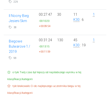
229
00:27:47
30
11
1
II Nocny Bieg
K30
: 6
Jesieni 5km
-00:10:20
+00:09:54
38
00:31:24
130
45
1
Biegowe
K30
: 19
Bulwarove 1 /
-00:13:15
2019
+00:11:59
98
o tyle Twój czas był lepszy od najsłabszego wyniku w tej
klasyfikacji/kategorii
tyle brakowało Ci do najlepszego uczestnika biegu w tej
klasyfikacji/kategorii