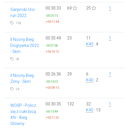
00:30:33
69
25
1
Sanprobi Uro-
run 2022
-00:20:15
+00:11:44
118
00:35:49
23
11
1
II Nocny Bieg
K40
: 4
Dogrywka 2022
-00:07:58
- 5km
+00:19:12
32
00:26:36
29
6
1
II Nocny Bieg
K40
: 2
Zimy - 5km
-00:14:25
+00:09:15
24
00:30:35
132
32
1
WOŚP - Policz
K40
: 13
się z cukrzycą
-00:13:49
XIV - Bieg
+00:11:52
Główny