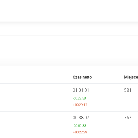
Czas netto
Miejsce
01:01:01
581
-00:22:58
+00:29:17
00:38:07
767
-00:09:33
+00:22:29