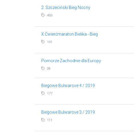
2. Szczeciński Bieg Nocny
403
X Ćwierćmaraton Bielika - Bieg
101
Pomorze Zachodnie dla Europy
28
Biegowe Bulwarove 4 / 2019
177
Biegowe Bulwarove 3 / 2019
111