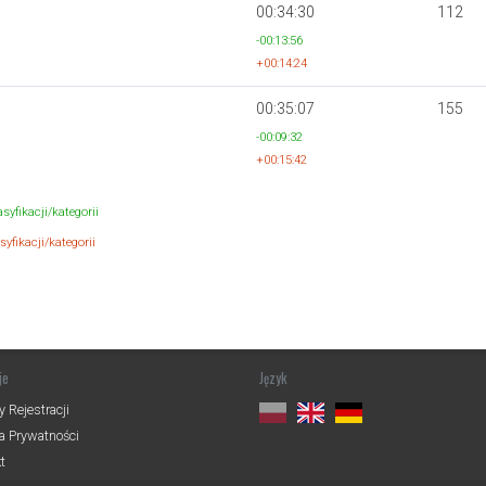
00:34:30
112
-00:13:56
+00:14:24
00:35:07
155
-00:09:32
+00:15:42
syfikacji/kategorii
yfikacji/kategorii
je
Język
 Rejestracji
ka Prywatności
t