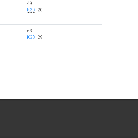
49
K30
: 20
63
K30
: 29