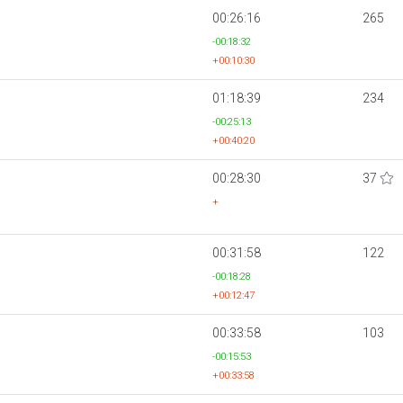
00:26:16
265
-00:18:32
+00:10:30
01:18:39
234
-00:25:13
+00:40:20
00:28:30
37
+
00:31:58
122
-00:18:28
+00:12:47
00:33:58
103
-00:15:53
+00:33:58