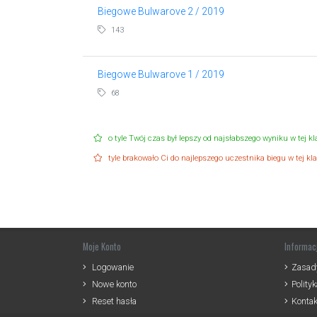
Biegowe Bulwarove 2 / 2019
143
Biegowe Bulwarove 1 / 2019
68
o tyle Twój czas był lepszy od najsłabszego wyniku w tej kla
tyle brakowało Ci do najlepszego uczestnika biegu w tej klas
Moje Konto
Informac
Logowanie
Zasady
Nowe konto
Polity
Reset hasła
Kontak