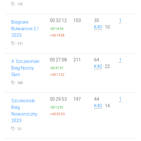
102
00:32:12
103
35
1
Biegowe
K40
: 10
Bulwarove 2 /
-00:14:54
2023
+00:14:28
241
00:27:08
211
64
1
4. Szczeciński
K40
: 22
Bieg Nocny
-00:47:37
5km
+00:11:22
288
00:29:53
197
44
1
Szczeciński
K40
: 14
Bieg
-00:13:31
Noworoczny
+00:29:53
2023
53