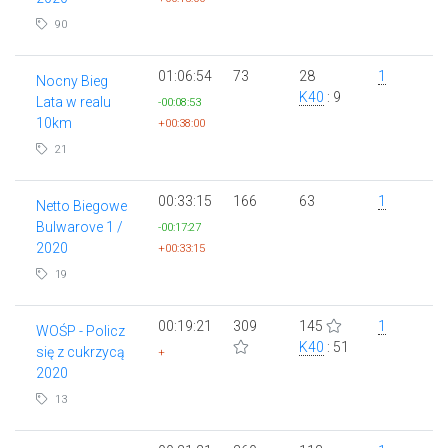
90
01:06:54
73
28
1
Nocny Bieg
K40
: 9
Lata w realu
-00:08:53
10km
+00:38:00
21
00:33:15
166
63
1
Netto Biegowe
Bulwarove 1 /
-00:17:27
2020
+00:33:15
19
00:19:21
309
145
1
WOŚP - Policz
K40
: 51
się z cukrzycą
+
2020
13