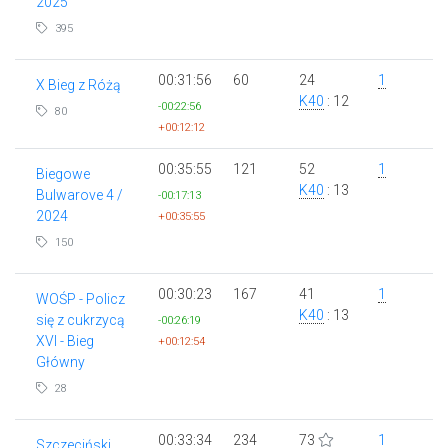
2025
395
00:31:56
60
24
1
X Bieg z Różą
K40
: 12
-00:22:56
80
+00:12:12
00:35:55
121
52
1
Biegowe
K40
: 13
Bulwarove 4 /
-00:17:13
2024
+00:35:55
150
00:30:23
167
41
1
WOŚP - Policz
K40
: 13
się z cukrzycą
-00:26:19
XVI - Bieg
+00:12:54
Główny
28
00:33:34
234
73
1
Szczeciński