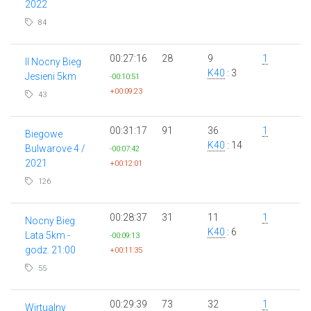
2022
84
00:27:16
28
9
1
II Nocny Bieg
K40
: 3
Jesieni 5km
-00:10:51
+00:09:23
43
00:31:17
91
36
1
Biegowe
K40
: 14
Bulwarove 4 /
-00:07:42
2021
+00:12:01
126
00:28:37
31
11
1
Nocny Bieg
K40
: 6
Lata 5km -
-00:09:13
godz. 21:00
+00:11:35
55
00:29:39
73
32
1
Wirtualny