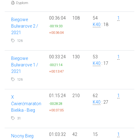
Dyplom
00:36:04
108
54
1
Biegowe
K40
: 18
Bulwarove 2 /
-00:19:33
2021
+00:36:04
126
00:33:24
130
53
1
Biegowe
K40
: 17
Bulwarove 1 /
-00:21:14
2021
+00:13:47
126
01:15:24
210
62
1
X
K40
: 27
Ćwierćmaraton
-00:28:28
Bielika - Bieg
+00:37:05
31
01:03:32
42
15
1
Nocny Bieg