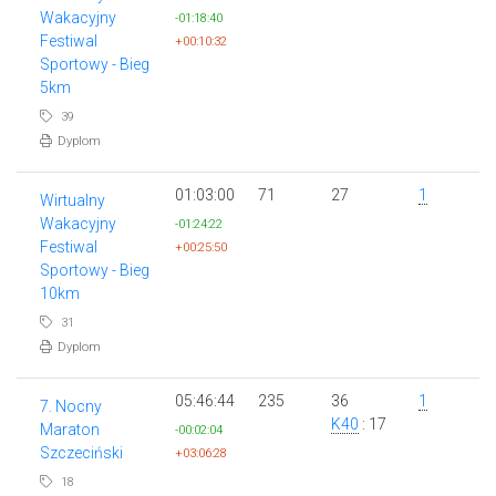
Wakacyjny
-01:18:40
Festiwal
+00:10:32
Sportowy - Bieg
5km
39
Dyplom
01:03:00
71
27
1
Wirtualny
Wakacyjny
-01:24:22
Festiwal
+00:25:50
Sportowy - Bieg
10km
31
Dyplom
05:46:44
235
36
1
7. Nocny
K40
: 17
Maraton
-00:02:04
Szczeciński
+03:06:28
18