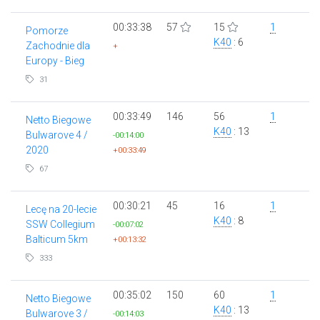
00:33:38
57
15
1
Pomorze
K40
: 6
Zachodnie dla
+
Europy - Bieg
31
00:33:49
146
56
1
Netto Biegowe
K40
: 13
Bulwarove 4 /
-00:14:00
2020
+00:33:49
67
00:30:21
45
16
1
Lecę na 20-lecie
K40
: 8
SSW Collegium
-00:07:02
Balticum 5km
+00:13:32
333
00:35:02
150
60
1
Netto Biegowe
K40
: 13
Bulwarove 3 /
-00:14:03