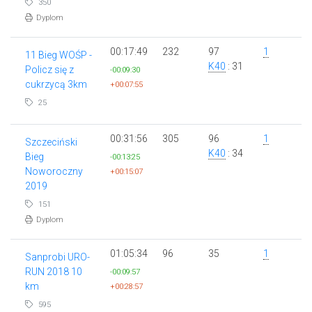
350
Dyplom
00:17:49
232
97
1
11 Bieg WOŚP -
K40
: 31
Policz się z
-00:09:30
cukrzycą 3km
+00:07:55
25
00:31:56
305
96
1
Szczeciński
K40
: 34
Bieg
-00:13:25
Noworoczny
+00:15:07
2019
151
Dyplom
01:05:34
96
35
1
Sanprobi URO-
RUN 2018 10
-00:09:57
km
+00:28:57
595