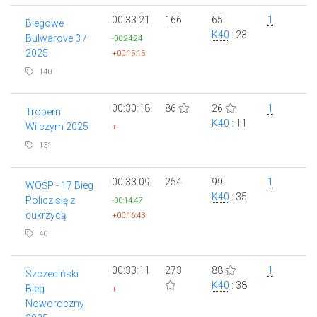
00:33:21
166
65
1
Biegowe
K40
: 23
Bulwarove 3 /
-00:24:24
2025
+00:15:15
140
00:30:18
86
26
1
Tropem
K40
: 11
Wilczym 2025
+
131
00:33:09
254
99
1
WOŚP - 17 Bieg
K40
: 35
Policz się z
-00:14:47
cukrzycą
+00:16:43
40
00:33:11
273
88
1
Szczeciński
K40
: 38
Bieg
+
Noworoczny