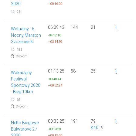
2020
+00:16:00
93
06:09:43
144
21
1
Wirtualny - 6.
Nocny Maraton
-04:12:10
Szczeciński
+03:14:59
183
Dyplom
01:13:25
58
25
1
Wakacyjny
Festiwal
-00:40:44
Sportowy 2020
+00:32:24
- Bieg 10km
62
Dyplom
00:33:25
191
79
1
Netto Biegowe
K40
: 9
Bulwarove 2 /
-00:13:29
2020
+00:15:06