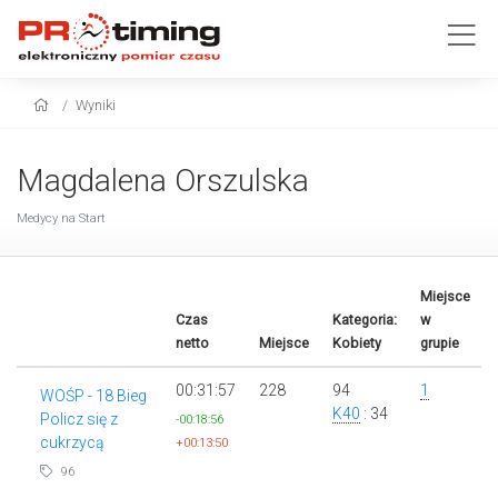
Wyniki
Magdalena Orszulska
Medycy na Start
Miejsce
Czas
Kategoria:
w
netto
Miejsce
Kobiety
grupie
00:31:57
228
94
1
WOŚP - 18 Bieg
K40
: 34
Policz się z
-00:18:56
cukrzycą
+00:13:50
96