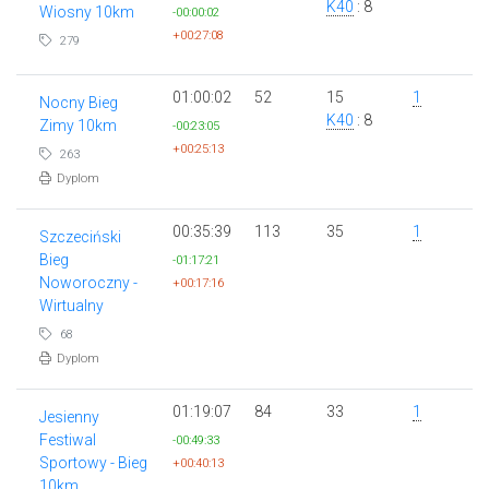
K40
: 8
Wiosny 10km
-00:00:02
+00:27:08
279
01:00:02
52
15
1
Nocny Bieg
K40
: 8
Zimy 10km
-00:23:05
+00:25:13
263
Dyplom
00:35:39
113
35
1
Szczeciński
Bieg
-01:17:21
Noworoczny -
+00:17:16
Wirtualny
68
Dyplom
01:19:07
84
33
1
Jesienny
Festiwal
-00:49:33
Sportowy - Bieg
+00:40:13
10km