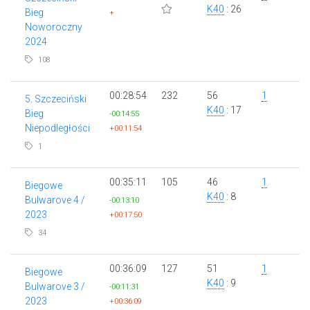
K40
: 26
Bieg
+
Noworoczny
2024
108
00:28:54
232
56
1
5. Szczeciński
K40
: 17
Bieg
-00:14:55
Niepodległości
+00:11:54
1
00:35:11
105
46
1
Biegowe
K40
: 8
Bulwarove 4 /
-00:13:10
2023
+00:17:50
34
00:36:09
127
51
1
Biegowe
K40
: 9
Bulwarove 3 /
-00:11:31
2023
+00:36:09