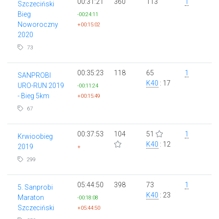
00:31:21
360
113
1
Szczeciński
Bieg
-00:24:11
Noworoczny
+00:15:02
2020
73
00:35:23
118
65
1
SANPROBI
K40
: 17
URO-RUN 2019
-00:11:24
- Bieg 5km
+00:15:49
67
00:37:53
104
51
1
Krwioobieg
K40
: 12
2019
+
299
05:44:50
398
73
1
5. Sanprobi
K40
: 23
Maraton
-00:18:08
Szczeciński
+05:44:50