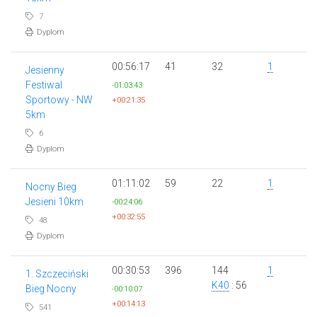
7
Dyplom
00:56:17
41
32
1
Jesienny
Festiwal
-01:03:43
Sportowy - NW
+00:21:35
5km
6
Dyplom
01:11:02
59
22
1
Nocny Bieg
Jesieni 10km
-00:24:06
+00:32:55
48
Dyplom
00:30:53
396
144
1
1. Szczeciński
K40
: 56
Bieg Nocny
-00:10:07
+00:14:13
541