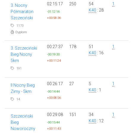
02:15:17
250
54
1
3. Nocny
K40
: 28
Półmaraton
-01:12:16
Szczeciński
+00:58:36
1170
Dyplom
00:27:37
178
51
1
3. Szczeciński
K40
: 16
Bieg Nocny
-00:19:30
5km
+00:11:24
191
00:26:17
27
5
1
II Nocny Bieg
K40
: 1
Zimy - 5km
-00:14:44
+00:08:56
14
00:29:08
151
34
1
Szczeciński
K40
: 12
Bieg
-00:15:44
Noworoczny
+00:11:43