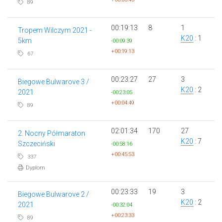
89
00:19:13
8
1
Tropem Wilczym 2021 -
K20
: 1
5km
-00:09:39
+00:19:13
67
00:23:27
27
3
Biegowe Bulwarove 3 /
K20
: 2
2021
-00:23:05
+00:04:49
89
02:01:34
170
27
2. Nocny Półmaraton
K20
: 7
Szczeciński
-00:58:16
+00:45:53
337
Dyplom
00:23:33
19
3
Biegowe Bulwarove 2 /
K20
: 2
2021
-00:32:04
+00:23:33
89