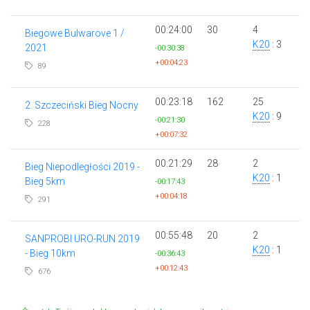
00:24:00
30
4
Biegowe Bulwarove 1 /
K20
: 3
2021
-00:30:38
+00:04:23
89
00:23:18
162
25
2. Szczeciński Bieg Nocny
K20
: 9
-00:21:30
228
+00:07:32
00:21:29
28
2
Bieg Niepodległości 2019 -
K20
: 1
Bieg 5km
-00:17:43
+00:04:18
291
00:55:48
20
2
SANPROBI URO-RUN 2019
K20
: 1
- Bieg 10km
-00:36:43
+00:12:43
676