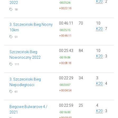
K20
: 2
2022
-00:25:26
+00:22:16
18
00:46:11
70
10
3. Szczeciński Bieg Nocny
K20
: 7
10km
-00:25:15
+00:46:11
51
00:25:43
84
10
Szczeciński Bieg
K20
: 3
Noworoczny 2022
-00:19:09
+00:08:18
111
00:22:29
34
3
3. Szczeciński Bieg
K20
: 4
Niepodległości
-00:20:07
+00:04:54
61
00:22:59
25
4
Biegowe Bulwarove 4 /
K20
: 3
2021
-00:16:00
+00:03:43