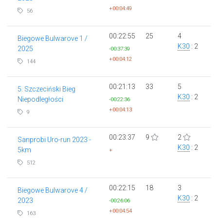
+00:04:49
56
00:22:55
25
4
Biegowe Bulwarove 1 /
K30
: 2
2025
-00:37:39
+00:04:12
144
00:21:13
33
5
5. Szczeciński Bieg
K30
: 2
Niepodległości
-00:22:36
+00:04:13
9
00:23:37
9
2
Sanprobi Uro-run 2023 -
K30
: 2
5km
+
512
00:22:15
18
3
Biegowe Bulwarove 4 /
K30
: 2
2023
-00:26:06
+00:04:54
163