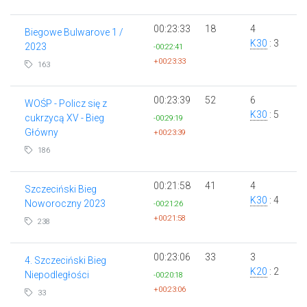
00:23:33
18
4
Biegowe Bulwarove 1 /
K30
: 3
2023
-00:22:41
+00:23:33
163
00:23:39
52
6
WOŚP - Policz się z
K30
: 5
cukrzycą XV - Bieg
-00:29:19
Główny
+00:23:39
186
00:21:58
41
4
Szczeciński Bieg
K30
: 4
Noworoczny 2023
-00:21:26
+00:21:58
238
00:23:06
33
3
4. Szczeciński Bieg
K20
: 2
Niepodległości
-00:20:18
+00:23:06
33