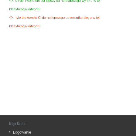
o tyle Twój czas był lepszy od najsłabszego wyniku w tej
klasyfikacji/kategorii
tyle brakowało Ci do najlepszego uczestnika biegu w tej
klasyfikacji/kategorii
Moje Konto
Logowanie