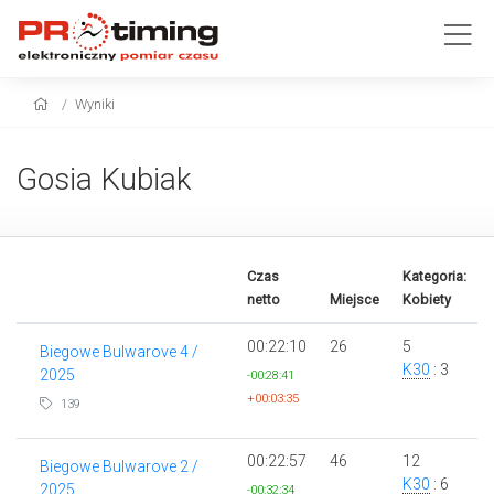
Wyniki
Gosia Kubiak
Czas
Kategoria:
netto
Miejsce
Kobiety
00:22:10
26
5
Biegowe Bulwarove 4 /
K30
: 3
2025
-00:28:41
+00:03:35
139
00:22:57
46
12
Biegowe Bulwarove 2 /
K30
: 6
2025
-00:32:34