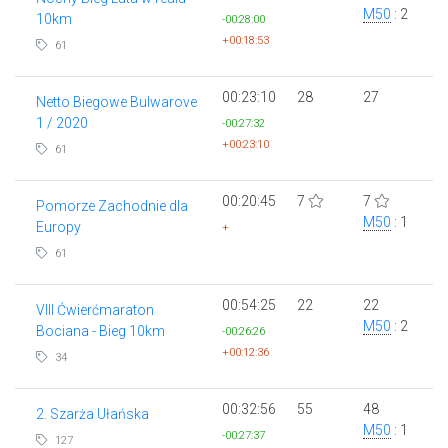
M50
: 2
10km
-00:28:00
+00:18:53
61
00:23:10
28
27
Netto Biegowe Bulwarove
1 / 2020
-00:27:32
+00:23:10
61
00:20:45
7
7
Pomorze Zachodnie dla
M50
: 1
Europy
+
61
00:54:25
22
22
VIII Ćwierćmaraton
M50
: 2
Bociana - Bieg 10km
-00:26:26
+00:12:36
34
00:32:56
55
48
2. Szarża Ułańska
M50
: 1
-00:27:37
127