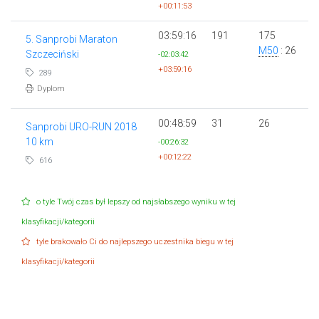
+00:11:53
03:59:16
191
175
5. Sanprobi Maraton
M50
: 26
Szczeciński
-02:03:42
+03:59:16
289
Dyplom
00:48:59
31
26
Sanprobi URO-RUN 2018
10 km
-00:26:32
+00:12:22
616
o tyle Twój czas był lepszy od najsłabszego wyniku w tej
klasyfikacji/kategorii
tyle brakowało Ci do najlepszego uczestnika biegu w tej
klasyfikacji/kategorii