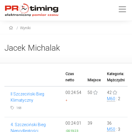
Wyniki
Jacek Michalak
Czas
Kategoria:
netto
Miejsce
Mężczyźni
00:24:54
50
42
II Szczeciński Bieg
M60
: 2
Klimatyczny
+
168
00:24:01
39
36
4. Szczeciński Bieg
M50
: 3
Niepodległości
-00:19:23