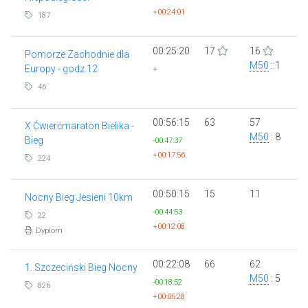
+00:24:01
187
00:25:20
17
16
Pomorze Zachodnie dla
M50
: 1
Europy - godz.12
+
46
00:56:15
63
57
X Ćwierćmaraton Bielika -
M50
: 8
Bieg
-00:47:37
+00:17:56
224
00:50:15
15
11
Nocny Bieg Jesieni 10km
-00:44:53
22
+00:12:08
Dyplom
00:22:08
66
62
1. Szczeciński Bieg Nocny
M50
: 5
-00:18:52
826
+00:05:28