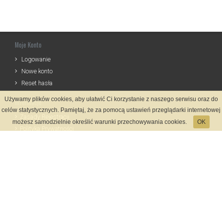
Moje Konto
Logowanie
Nowe konto
Reset hasła
Używamy plików cookies, aby ułatwić Ci korzystanie z naszego serwisu oraz do
Informacje
celów statystycznych. Pamiętaj, że za pomocą ustawień przeglądarki internetowej
Zasady Rejestracji
możesz samodzielnie określić warunki przechowywania cookies.
OK
Polityka Prywatności
Kontakt
Język
Metody płatności