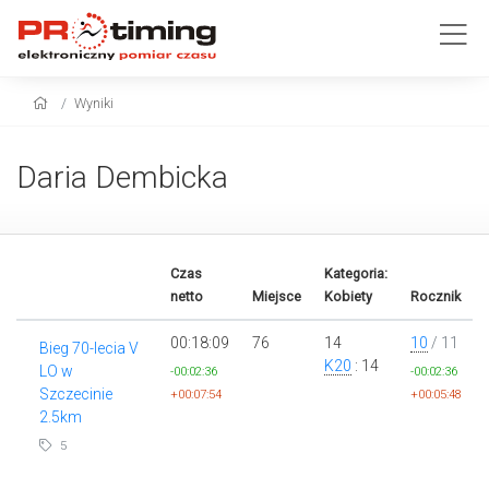
Wyniki
Daria Dembicka
Czas
Kategoria:
netto
Miejsce
Kobiety
Rocznik
00:18:09
76
14
10
/ 11
Bieg 70-lecia V
K20
: 14
LO w
-00:02:36
-00:02:36
Szczecinie
+00:07:54
+00:05:48
2.5km
5