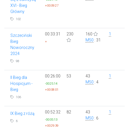
XVI - Bieg
+00:09:27
Główny
102
00:33:31
230
160
1
Szczeciński
M50
: 31
Bieg
+
Noworoczny
2024
98
00:26:00
53
43
1
II Bieg dla
M50
: 4
Hospicjum -
-00:25:14
Bieg
+00:08:01
106
00:52:32
82
43
1
IX Bieg z różą
M50
: 6
-00:05:13
6
+00:29:39