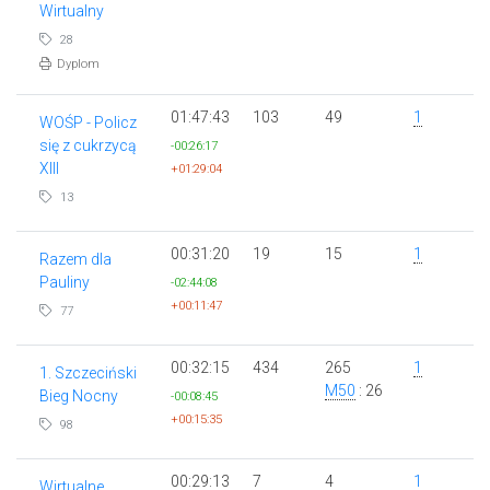
Wirtualny
28
Dyplom
01:47:43
103
49
1
WOŚP - Policz
się z cukrzycą
-00:26:17
XIII
+01:29:04
13
00:31:20
19
15
1
Razem dla
Pauliny
-02:44:08
+00:11:47
77
00:32:15
434
265
1
1. Szczeciński
M50
: 26
Bieg Nocny
-00:08:45
+00:15:35
98
00:29:13
7
4
1
Wirtualne