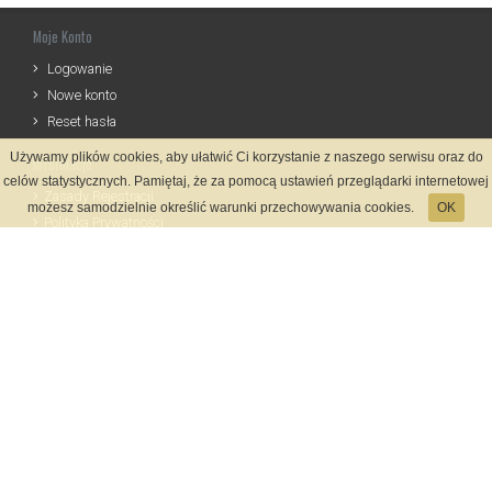
Moje Konto
Logowanie
Nowe konto
Reset hasła
Używamy plików cookies, aby ułatwić Ci korzystanie z naszego serwisu oraz do
Informacje
celów statystycznych. Pamiętaj, że za pomocą ustawień przeglądarki internetowej
Zasady Rejestracji
możesz samodzielnie określić warunki przechowywania cookies.
OK
Polityka Prywatności
Kontakt
Język
Metody płatności