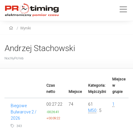
Wyniki
Andrzej Stachowski
NocNyPoYeb
Miejsce
Czas
Kategoria:
w
netto
Miejsce
Mężczyźni
grupie
00:27:22
74
61
1
Biegowe
M50
: 5
Bulwarove 2 /
-00:26:41
2026
+00:09:22
343