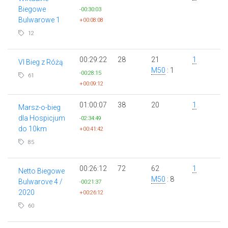
Biegowe
-00:30:03
Bulwarowe 1
+00:08:08
12
00:29:22
28
21
1
VI Bieg z Różą
M50
: 1
-00:28:15
61
+00:09:12
01:00:07
38
20
1
Marsz-o-bieg
dla Hospicjum
-02:34:49
do 10km
+00:41:42
85
00:26:12
72
62
1
Netto Biegowe
M50
: 8
Bulwarove 4 /
-00:21:37
2020
+00:26:12
60