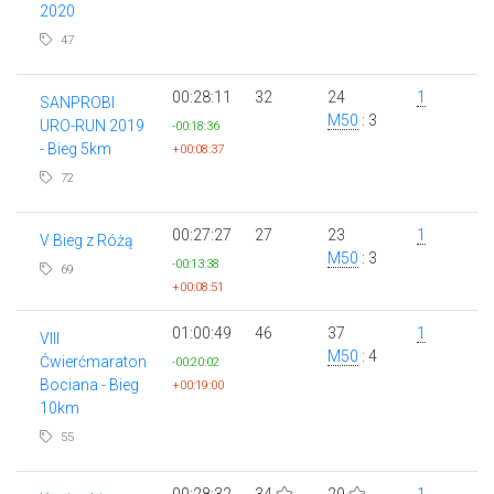
2020
47
00:28:11
32
24
1
SANPROBI
M50
: 3
URO-RUN 2019
-00:18:36
- Bieg 5km
+00:08:37
72
00:27:27
27
23
1
V Bieg z Różą
M50
: 3
-00:13:38
69
+00:08:51
01:00:49
46
37
1
VIII
M50
: 4
Ćwierćmaraton
-00:20:02
Bociana - Bieg
+00:19:00
10km
55
00:28:32
34
29
1