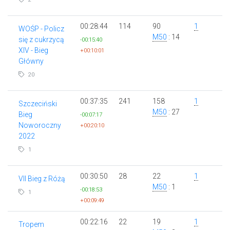
00:28:44
114
90
1
WOŚP - Policz
M50
: 14
się z cukrzycą
-00:15:40
XIV - Bieg
+00:10:01
Główny
20
00:37:35
241
158
1
Szczeciński
M50
: 27
Bieg
-00:07:17
Noworoczny
+00:20:10
2022
1
00:30:50
28
22
1
VII Bieg z Różą
M50
: 1
-00:18:53
1
+00:09:49
00:22:16
22
19
1
Tropem