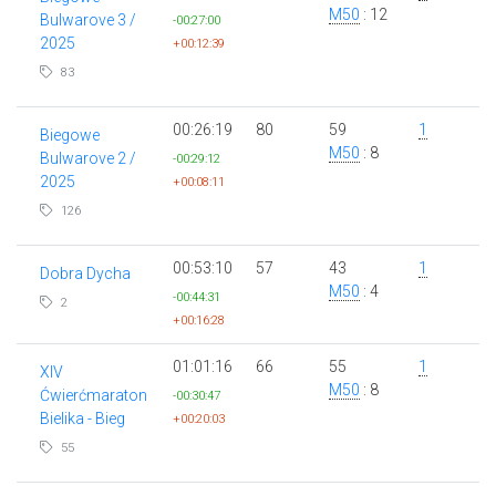
M50
: 12
Bulwarove 3 /
-00:27:00
2025
+00:12:39
83
00:26:19
80
59
1
Biegowe
M50
: 8
Bulwarove 2 /
-00:29:12
2025
+00:08:11
126
00:53:10
57
43
1
Dobra Dycha
M50
: 4
-00:44:31
2
+00:16:28
01:01:16
66
55
1
XIV
M50
: 8
Ćwierćmaraton
-00:30:47
Bielika - Bieg
+00:20:03
55