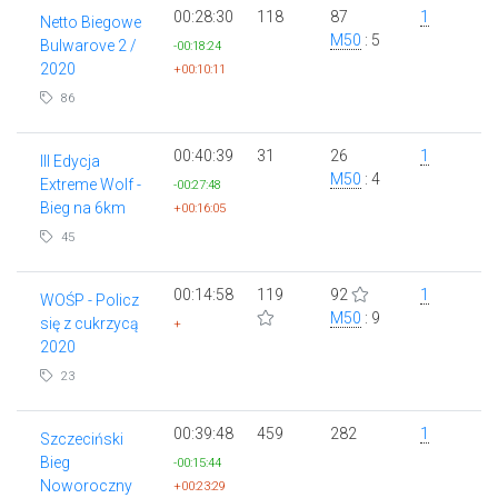
00:28:30
118
87
1
Netto Biegowe
M50
: 5
Bulwarove 2 /
-00:18:24
2020
+00:10:11
86
00:40:39
31
26
1
III Edycja
M50
: 4
Extreme Wolf -
-00:27:48
Bieg na 6km
+00:16:05
45
00:14:58
119
92
1
WOŚP - Policz
M50
: 9
się z cukrzycą
+
2020
23
00:39:48
459
282
1
Szczeciński
Bieg
-00:15:44
Noworoczny
+00:23:29