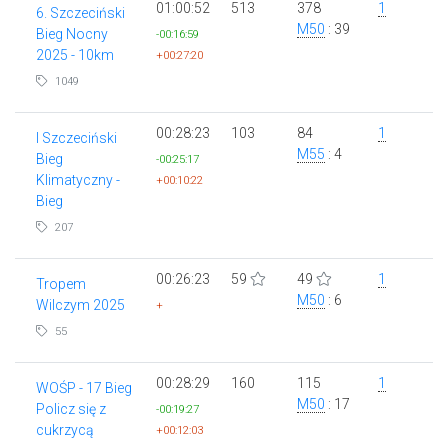
01:00:52
513
378
1
6. Szczeciński
M50
: 39
Bieg Nocny
-00:16:59
2025 - 10km
+00:27:20
1049
00:28:23
103
84
1
I Szczeciński
M55
: 4
Bieg
-00:25:17
Klimatyczny -
+00:10:22
Bieg
207
00:26:23
59
49
1
Tropem
M50
: 6
Wilczym 2025
+
55
00:28:29
160
115
1
WOŚP - 17 Bieg
M50
: 17
Policz się z
-00:19:27
cukrzycą
+00:12:03