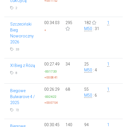
cukrzycą
+00:11:52
2
00:34:03
295
182
1
Szczeciński
M50
: 31
Bieg
+
Noworoczny
2026
33
00:27:49
34
25
1
XI Bieg z Różą
M50
: 4
-00:17:33
8
+00:08:41
00:26:29
68
55
1
Biegowe
M50
: 6
Bulwarove 4 /
-00:24:22
2025
+00:07:54
72
00:30:45
140
94
1
Biegowe