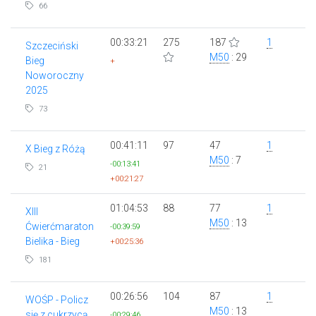
66
00:33:21
275
187
1
Szczeciński
M50
: 29
Bieg
+
Noworoczny
2025
73
00:41:11
97
47
1
X Bieg z Różą
M50
: 7
-00:13:41
21
+00:21:27
01:04:53
88
77
1
XIII
M50
: 13
Ćwierćmaraton
-00:39:59
Bielika - Bieg
+00:25:36
181
00:26:56
104
87
1
WOŚP - Policz
M50
: 13
się z cukrzycą
-00:29:46