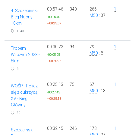
00:57:46
340
266
1
4. Szczeciński
M50
: 37
Bieg Nocny
-00:16:40
10km
+00:23:07
1043
00:30:23
94
79
1
Tropem
M50
: 8
Wilczym 2023 -
-00:05:05
5km
+00:30:23
6
00:25:13
75
67
1
WOŚP - Policz
M50
: 13
się z cukrzycą
-00:27:45
XV - Bieg
+00:25:13
Główny
20
00:32:45
246
173
1
Szczeciński
M50
: 27