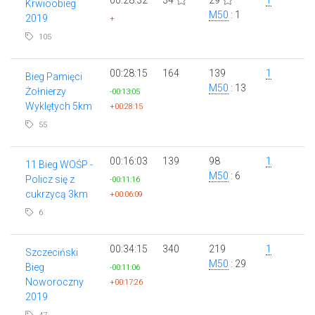
Krwioobieg
M50
: 1
2019
+
105
00:28:15
164
139
1
Bieg Pamięci
M50
: 13
Żołnierzy
-00:13:05
Wyklętych 5km
+00:28:15
55
00:16:03
139
98
1
11 Bieg WOŚP -
M50
: 6
Policz się z
-00:11:16
cukrzycą 3km
+00:06:09
6
00:34:15
340
219
1
Szczeciński
M50
: 29
Bieg
-00:11:06
Noworoczny
+00:17:26
2019