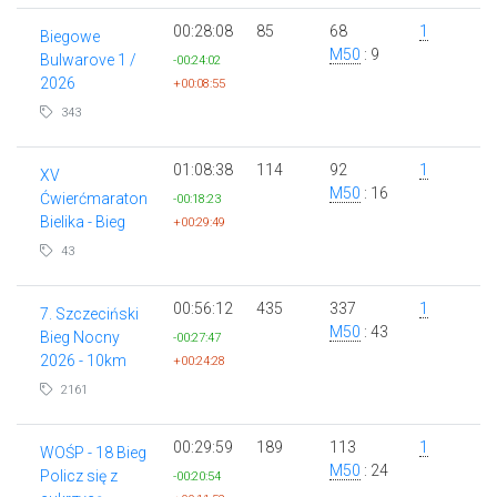
00:28:08
85
68
1
Biegowe
M50
: 9
Bulwarove 1 /
-00:24:02
2026
+00:08:55
343
01:08:38
114
92
1
XV
M50
: 16
Ćwierćmaraton
-00:18:23
Bielika - Bieg
+00:29:49
43
00:56:12
435
337
1
7. Szczeciński
M50
: 43
Bieg Nocny
-00:27:47
2026 - 10km
+00:24:28
2161
00:29:59
189
113
1
WOŚP - 18 Bieg
M50
: 24
Policz się z
-00:20:54