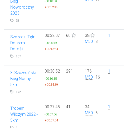
Bieg
-00:10:39
Noworoczny
+00:32:45
2023
28
00:32:07
60
38
1
Szczecin Tętni
M50
: 3
Dobrem -
-00:05:49
Dorośli
+00:13:54
167
00:30:52
291
176
1
3. Szczeciński
M50
: 16
Bieg Nocny
-00:16:15
5km
+00:14:39
172
00:27:45
41
34
1
Tropem
M50
: 6
Wilczym 2022 -
-00:07:06
5km
+00:07:34
2