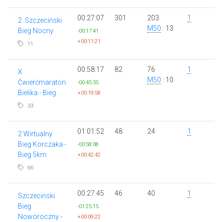
00:27:07
301
203
1
2. Szczeciński
M50
: 13
Bieg Nocny
-00:17:41
+00:11:21
11
00:58:17
82
76
1
X
M50
: 10
Ćwierćmaraton
-00:45:35
Bielika - Bieg
+00:19:58
33
01:01:52
48
24
1
2 Wirtualny
Bieg Korczaka -
-00:58:08
Bieg 5km
+00:42:42
66
00:27:45
46
40
1
Szczeciński
Bieg
-01:25:15
Noworoczny -
+00:09:22