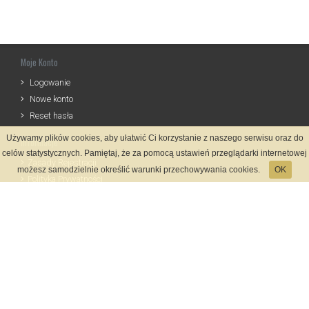
Moje Konto
Logowanie
Nowe konto
Reset hasła
Używamy plików cookies, aby ułatwić Ci korzystanie z naszego serwisu oraz do
Informacje
celów statystycznych. Pamiętaj, że za pomocą ustawień przeglądarki internetowej
Zasady Rejestracji
możesz samodzielnie określić warunki przechowywania cookies.
OK
Polityka Prywatności
Kontakt
Język
Metody płatności