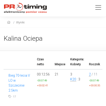
Wyniki
Kalina Ociepa
Czas
Kategoria:
netto
Miejsce
Kobiety
Rocznik
00:12:56
21
3
2
/ 11
Bieg 70-lecia V
K20
: 3
LO w
-00:07:49
-00:07:49
Szczecinie
+00:02:41
+00:00:35
2.5km
17