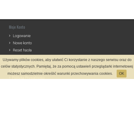
Moje Konto
Logowanie
Nowe konto
Reset hasła
Używamy plików cookies, aby ułatwić Ci korzystanie z naszego serwisu oraz do
Informacje
celów statystycznych. Pamiętaj, że za pomocą ustawień przeglądarki internetowej
Zasady Rejestracji
możesz samodzielnie określić warunki przechowywania cookies.
OK
Polityka Prywatności
Kontakt
Język
Metody płatności