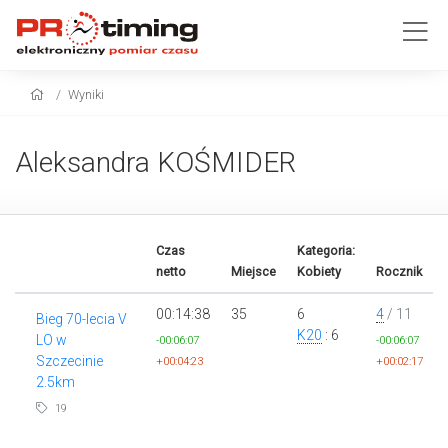
Wyniki
Aleksandra KOŚMIDER
Czas
Kategoria:
netto
Miejsce
Kobiety
Rocznik
00:14:38
35
6
4
/ 11
Bieg 70-lecia V
K20
: 6
LO w
-00:06:07
-00:06:07
Szczecinie
+00:04:23
+00:02:17
2.5km
19