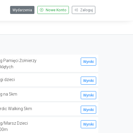
Wydarzenia
Nowe Konto
Zaloguj
eg Pamięci Żołnierzy
Wyniki
klętych
gi dzieci
Wyniki
eg na 5km
Wyniki
rdic Walking 5km
Wyniki
eg/Marsz Dzieci
Wyniki
00m