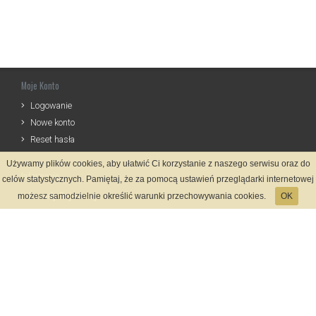
Moje Konto
Logowanie
Nowe konto
Reset hasła
Używamy plików cookies, aby ułatwić Ci korzystanie z naszego serwisu oraz do
Informacje
celów statystycznych. Pamiętaj, że za pomocą ustawień przeglądarki internetowej
Zasady Rejestracji
możesz samodzielnie określić warunki przechowywania cookies.
OK
Polityka Prywatności
Kontakt
Język