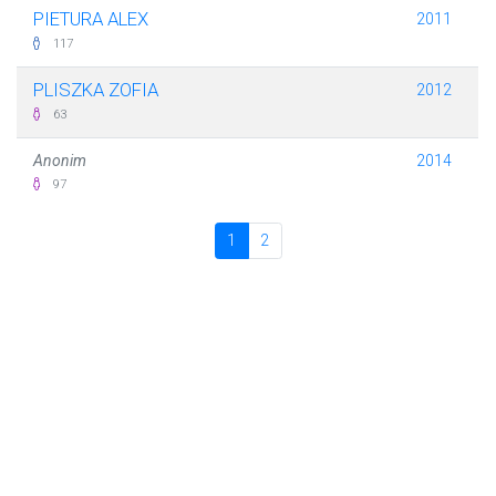
PIETURA ALEX
2011
117
PLISZKA ZOFIA
2012
63
Anonim
2014
97
1
2