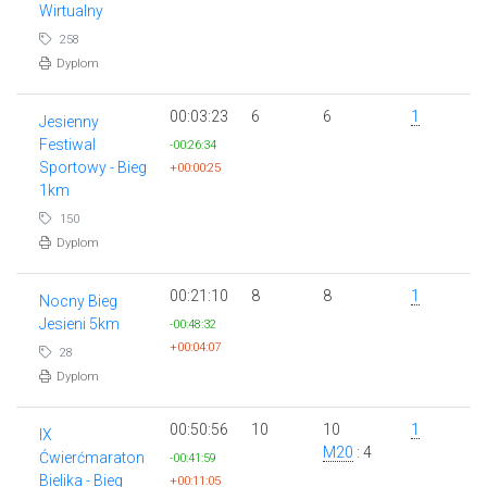
Wirtualny
258
Dyplom
00:03:23
6
6
1
Jesienny
Festiwal
-00:26:34
Sportowy - Bieg
+00:00:25
1km
150
Dyplom
00:21:10
8
8
1
Nocny Bieg
Jesieni 5km
-00:48:32
+00:04:07
28
Dyplom
00:50:56
10
10
1
IX
M20
: 4
Ćwierćmaraton
-00:41:59
Bielika - Bieg
+00:11:05