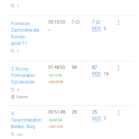
7
00:10:50
7
7
1
Pomorze
M20
: 5
Zachodnie dla
+
Europy -
godz.11
7
01:48:50
98
87
1
2. Nocny
M20
: 14
Półmaraton
-01:11:00
Szczeciński
+00:33:09
4
Dyplom
00:51:48
28
25
1
X
M20
: 7
Ćwierćmaraton
-00:52:04
Bielika - Bieg
+00:13:29
241