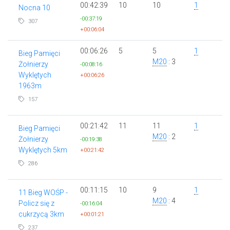
00:42:39
10
10
1
Nocna 10
-00:37:19
307
+00:06:04
00:06:26
5
5
1
Bieg Pamięci
M20
: 3
Żołnierzy
-00:08:16
Wyklętych
+00:06:26
1963m
157
00:21:42
11
11
1
Bieg Pamięci
M20
: 2
Żołnierzy
-00:19:38
Wyklętych 5km
+00:21:42
286
00:11:15
10
9
1
11 Bieg WOŚP -
M20
: 4
Policz się z
-00:16:04
cukrzycą 3km
+00:01:21
237