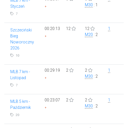
MLB 7 km -
M30
: 1
Styczeń
+
7
00:20:13
12
12
1
Szczeciński
M20
: 2
Bieg
+
Noworoczny
2026
10
00:29:19
2
2
1
MLB 7 km -
M30
: 2
Listopad
+
7
00:23:07
2
2
1
MLB 5 km -
M30
: 2
Październik
+
20