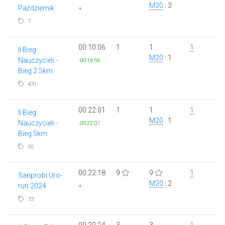
M30
: 3
Październik
+
7
00:10:06
1
1
1
II Bieg
M20
: 1
Nauczycieli -
-00:16:56
Bieg 2.5km
431
00:22:01
1
1
1
II Bieg
M20
: 1
Nauczycieli -
-00:22:07
Bieg 5km
55
00:22:18
9
9
1
Sanprobi Uro-
M20
: 2
run 2024
+
33
00:20:24
3
3
1