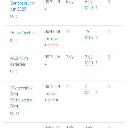
00:22:00
5
5
1
Sanprobi Uro-
M20
: 1
run 2025
+
9
00:42:38
13
12
1
Dobra Dycha
M16
: 3
-00:55:03
9
+00:05:56
00:29:04
2
2
1
MLB 7 km
M30
: 1
Kwiecień
+
2
00:19:59
7
7
1
I Szczeciński
M21
: 1
Bieg
-00:33:41
Klimatyczny -
+00:01:58
Bieg
23