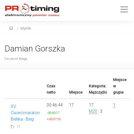
Wyniki
Damian Gorszka
Szczecin Biega
Miejsce
Czas
Kategoria:
w
netto
Miejsce
Mężczyźni
grupie
00:46:44
17
17
1
XV
M20
: 3
Ćwierćmaraton
-00:40:17
Bielika - Bieg
+00:07:55
77