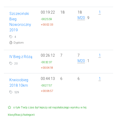
00:19:22
18
18
1
Szczeciński
M20
: 9
Bieg
-00:25:59
Noworoczny
+00:02:33
2019
4
Dyplom
00:26:12
7
7
1
IV Bieg z Różą
M20
: 1
-00:32:37
20
+00:04:18
00:44:13
6
6
1
Krwioobieg
2018 10km
-00:27:57
+00:06:57
529
o tyle Twój czas był lepszy od najsłabszego wyniku w tej
klasyfikacji/kategorii