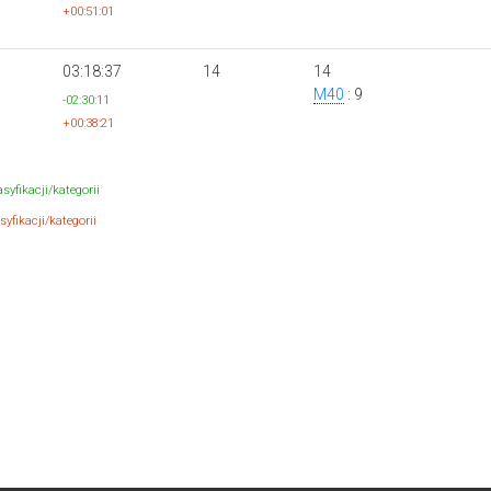
+00:51:01
03:18:37
14
14
M40
: 9
-02:30:11
+00:38:21
syfikacji/kategorii
yfikacji/kategorii