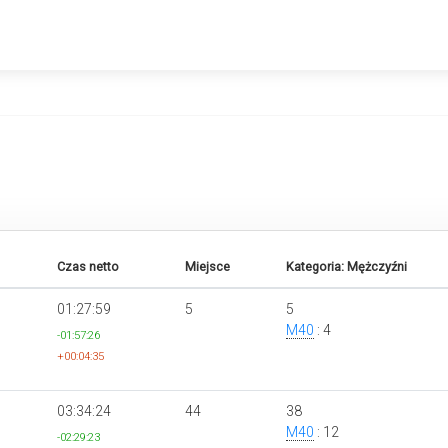
Czas netto
Miejsce
Kategoria: Mężczyźni
01:27:59
5
5
M40
: 4
-01:57:26
+00:04:35
03:34:24
44
38
M40
: 12
-02:29:23