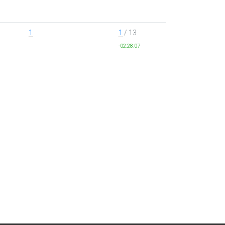
1
1
/ 13
-02:28:07