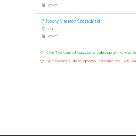
Dyplom
7. Nocny Maraton Szczeciński
224
Dyplom
o tyle Twój czas był lepszy od najsłabszego wyniku w tej kla
tyle brakowało Ci do najlepszego uczestnika biegu w tej klas