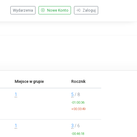
Wydarzenia
Nowe Konto
Zaloguj
Miejsce w grupie
Rocznik
1
5
/ 8
-01:00:36
+00:33:49
1
3
/ 6
-00:46:18