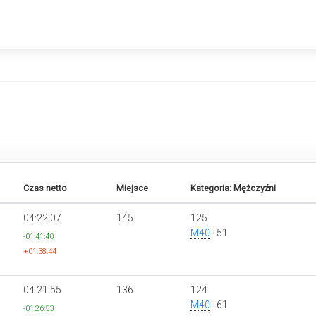
Czas netto
Miejsce
Kategoria: Mężczyźni
04:22:07
145
125
M40
: 51
-01:41:40
+01:38:44
04:21:55
136
124
M40
: 61
-01:26:53