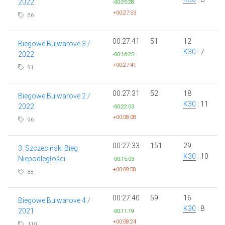
2022
-00:25:28
+00:27:53
86
00:27:41
51
12
Biegowe Bulwarove 3 /
K30
: 7
2022
-00:16:25
+00:27:41
91
00:27:31
52
18
Biegowe Bulwarove 2 /
K30
: 11
2022
-00:22:03
+00:08:08
96
00:27:33
151
29
3. Szczeciński Bieg
K30
: 10
Niepodległości
-00:15:03
+00:09:58
88
00:27:40
59
16
Biegowe Bulwarove 4 /
K30
: 8
2021
-00:11:19
+00:08:24
110