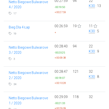
00:27:59
94
22
Netto Biegowe Bulwarove
K30
: 13
4 / 2020
-00:19:50
+00:27:59
17
00:26:59
19
11
Bieg Dla 4 Łap
K30
: 5
+
19
00:28:40
94
22
Netto Biegowe Bulwarove
K30
: 9
3 / 2020
-00:20:25
+00:09:38
3
00:28:47
121
32
Netto Biegowe Bulwarove
K30
: 8
2 / 2020
-00:18:07
+00:10:28
34
00:29:09
118
32
Netto Biegowe Bulwarove
1 / 2020
-00:21:33
+00:29:09