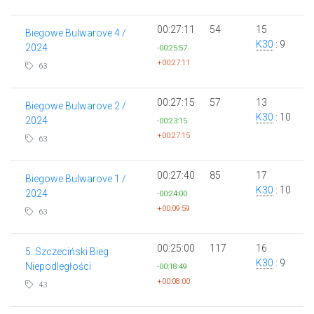
00:27:11
54
15
Biegowe Bulwarove 4 /
K30
: 9
2024
-00:25:57
+00:27:11
63
00:27:15
57
13
Biegowe Bulwarove 2 /
K30
: 10
2024
-00:23:15
+00:27:15
63
00:27:40
85
17
Biegowe Bulwarove 1 /
K30
: 10
2024
-00:24:00
+00:09:59
63
00:25:00
117
16
5. Szczeciński Bieg
K30
: 9
Niepodległości
-00:18:49
+00:08:00
43