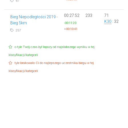
67
00:27:52
233
71
Bieg Niepodległości 2019 -
K30
: 32
Bieg 5km
-00:11:20
+00:10:41
257
o tyle Twój czas był lepszy od najsłabszego wyniku w tej
klasyfikacji/kategorii
tyle brakowało Ci do najlepszego uczestnika biegu w tej
klasyfikacji/kategorii