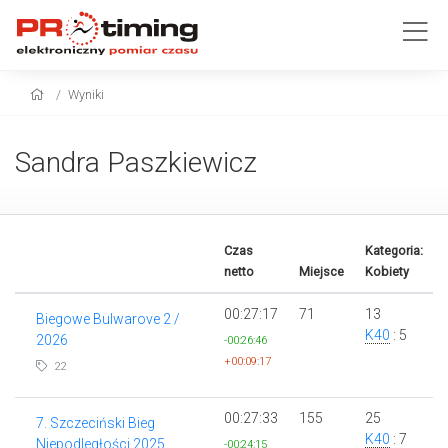
Wyniki
Sandra Paszkiewicz
Czas
Kategoria:
netto
Miejsce
Kobiety
00:27:17
71
13
Biegowe Bulwarove 2 /
K40
: 5
2026
-00:26:46
+00:09:17
22
00:27:33
155
25
7. Szczeciński Bieg
K40
: 7
Niepodległości 2025
-00:24:15