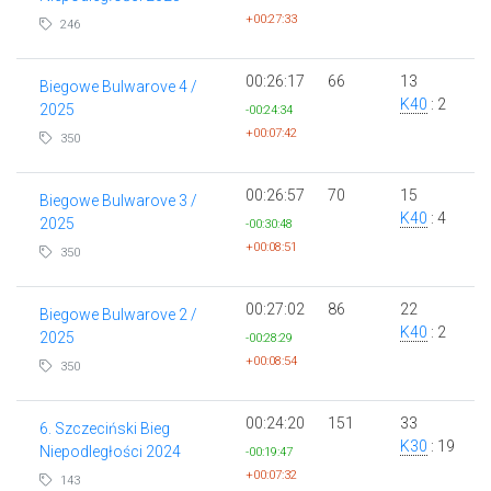
+00:27:33
246
00:26:17
66
13
Biegowe Bulwarove 4 /
K40
: 2
2025
-00:24:34
+00:07:42
350
00:26:57
70
15
Biegowe Bulwarove 3 /
K40
: 4
2025
-00:30:48
+00:08:51
350
00:27:02
86
22
Biegowe Bulwarove 2 /
K40
: 2
2025
-00:28:29
+00:08:54
350
00:24:20
151
33
6. Szczeciński Bieg
K30
: 19
Niepodległości 2024
-00:19:47
+00:07:32
143