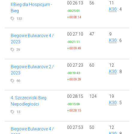
00:26:13
56
11
II Bieg dla Hospicjum -
K30
: 4
Bieg
-00:25:01
+00:08:14
133
00:27:10
47
9
Biegowe Bulwarove 4 /
K30
: 6
2023
-00:21:11
+00:09:49
29
00:27:23
60
12
Biegowe Bulwarove 2 /
K30
: 8
2023
-00:19:43
+00:09:39
66
00:28:15
124
19
4. Szczeciński Bieg
K30
: 5
Niepodległości
-00:15:09
+00:28:15
13
00:27:53
50
12
Biegowe Bulwarove 4 /
K30
: 8