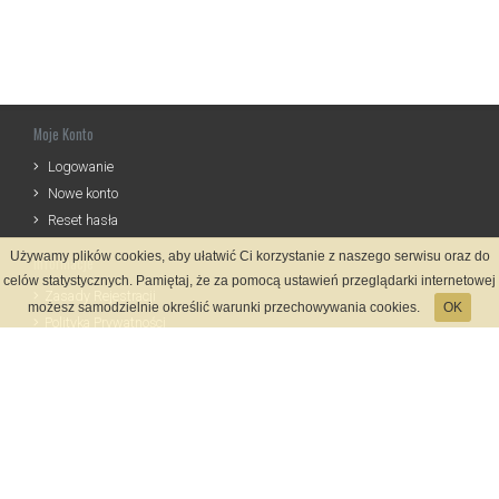
Moje Konto
Logowanie
Nowe konto
Reset hasła
Używamy plików cookies, aby ułatwić Ci korzystanie z naszego serwisu oraz do
Informacje
celów statystycznych. Pamiętaj, że za pomocą ustawień przeglądarki internetowej
Zasady Rejestracji
możesz samodzielnie określić warunki przechowywania cookies.
OK
Polityka Prywatności
Kontakt
Język
Metody płatności