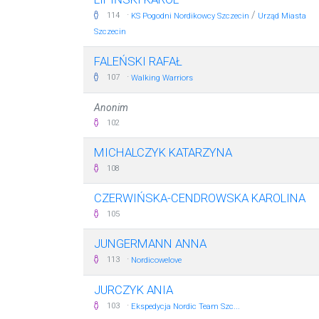
·
/
114
KS Pogodni Nordikowcy Szczecin
Urząd Miasta
Szczecin
FALEŃSKI RAFAŁ
·
107
Walking Warriors
Anonim
102
MICHALCZYK KATARZYNA
108
CZERWIŃSKA-CENDROWSKA KAROLINA
105
JUNGERMANN ANNA
·
113
Nordicowelove
JURCZYK ANIA
·
103
Ekspedycja Nordic Team Szc...