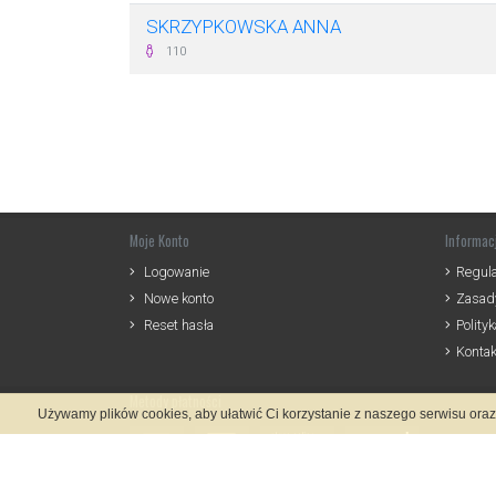
SKRZYPKOWSKA ANNA
110
Moje Konto
Informac
Logowanie
Regul
Nowe konto
Zasady
Reset hasła
Polity
Kontak
Metody płatności
Używamy plików cookies, aby ułatwić Ci korzystanie z naszego serwisu ora