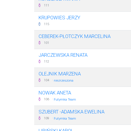
111
KRUPOWIES JERZY
115
CEBEREK-PŁOTCZYK MARCELINA
101
JARCZEWSKA RENATA
112
OLEJNIK MARZENA
·
104
niezrzeszona
NOWAK ANETA
·
106
Futymka Team
SZUBERT -ADAMSKA EWELINA
·
109
Futymka Team
LIPIŃSKI KAROL