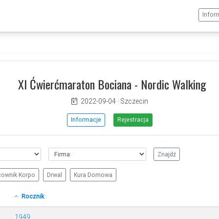
Infor
XI Ćwierćmaraton Bociana - Nordic Walking
2022-09-04
·
Szczecin
Informacje
Rejestracja
cownik Korpo
Drwal
Kura Domowa
Rocznik
1949