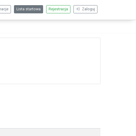
macje
Lista startowa
Rejestracja
Zaloguj