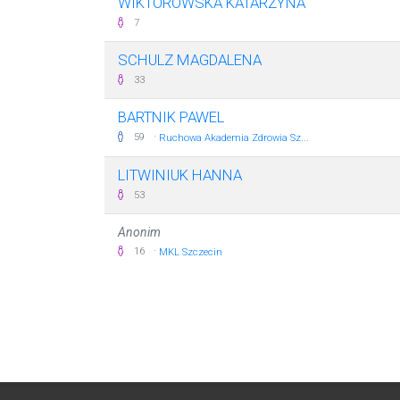
WIKTOROWSKA KATARZYNA
7
SCHULZ MAGDALENA
33
BARTNIK PAWEL
·
59
Ruchowa Akademia Zdrowia Sz...
LITWINIUK HANNA
53
Anonim
·
16
MKL Szczecin