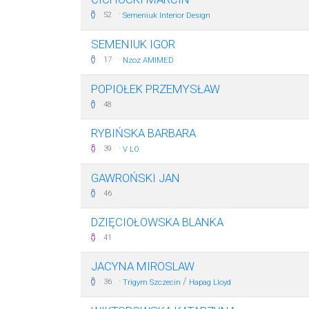
·
52
Semeniuk Interior Design
SEMENIUK IGOR
·
17
Nzoz AMIMED
POPIOŁEK PRZEMYSŁAW
48
RYBIŃSKA BARBARA
·
39
V LO
GAWROŃSKI JAN
46
DZIĘCIOŁOWSKA BLANKA
41
JACYNA MIROSLAW
·
/
36
Trigym Szczecin
Hapag Lloyd