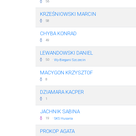
56
KRZEŚNIOWSKI MARCIN
58
CHYBA KONRAD
49
LEWANDOWSKI DANIEL
·
50
Wy-Biegani Szczecin
MACYGON KRZYSZTOF
8
DZIAMARA KACPER
1
JACHNIK SABINA
·
19
SKS Husaria
PROKOP AGATA