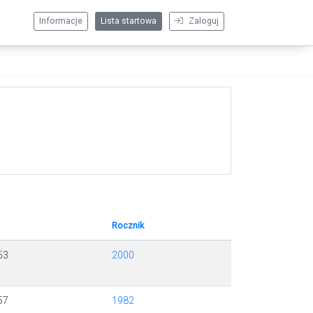
Informacje
Lista startowa
Zaloguj
Rocznik
53
2000
57
1982