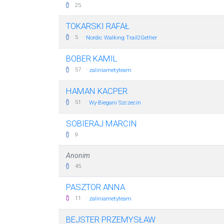
25
TOKARSKI RAFAŁ
·
5
Nordic Walking Trail2Gether
BOBER KAMIL
·
57
zaliniametyteam
HAMAN KACPER
·
51
Wy-Biegani Szczecin
SOBIERAJ MARCIN
9
Anonim
45
PASZTOR ANNA
·
11
zaliniametyteam
BEJSTER PRZEMYSŁAW