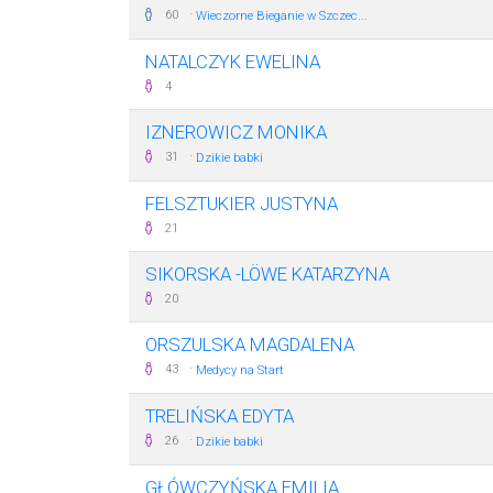
·
60
Wieczorne Bieganie w Szczec...
NATALCZYK EWELINA
4
IZNEROWICZ MONIKA
·
31
Dzikie babki
FELSZTUKIER JUSTYNA
21
SIKORSKA -LÖWE KATARZYNA
20
ORSZULSKA MAGDALENA
·
43
Medycy na Start
TRELIŃSKA EDYTA
·
26
Dzikie babki
GŁÓWCZYŃSKA EMILIA