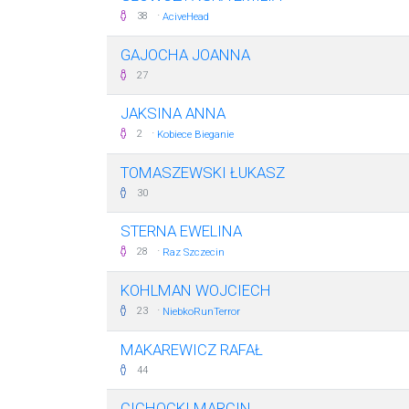
·
38
AciveHead
GAJOCHA JOANNA
27
JAKSINA ANNA
·
2
Kobiece Bieganie
TOMASZEWSKI ŁUKASZ
30
STERNA EWELINA
·
28
Raz Szczecin
KOHLMAN WOJCIECH
·
23
NiebkoRunTerror
MAKAREWICZ RAFAŁ
44
CICHOCKI MARCIN