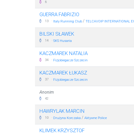
6
GUERRA FABRIZIO
·
/
13
Italy Running Club
TELCAVOIP INTERNATIONAL E
BILSKI SŁAWEK
·
14
SKS Husaria
KACZMAREK NATALIA
·
34
Fizjobiegacze Szczecin
KACZMAREK ŁUKASZ
·
37
Fizjobiegacze Szczecin
Anonim
42
HAWRYLAK MARCIN
·
/
10
Drużyna Korczaka
Aktywne Police
KLIMEK KRZYSZTOF