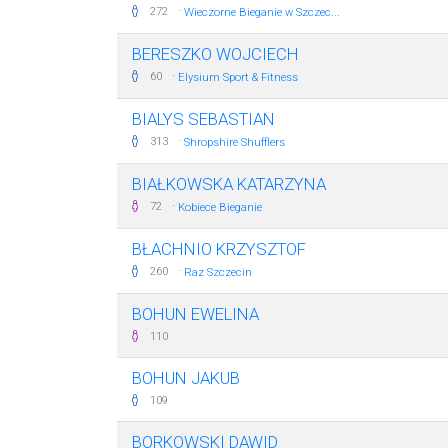
·
272
Wieczorne Bieganie w Szczec...
BERESZKO WOJCIECH
·
60
Elysium Sport & Fitness
BIALYS SEBASTIAN
·
313
Shropshire Shufflers
BIAŁKOWSKA KATARZYNA
·
72
Kobiece Bieganie
BŁACHNIO KRZYSZTOF
·
260
Raz Szczecin
BOHUN EWELINA
110
BOHUN JAKUB
109
BORKOWSKI DAWID