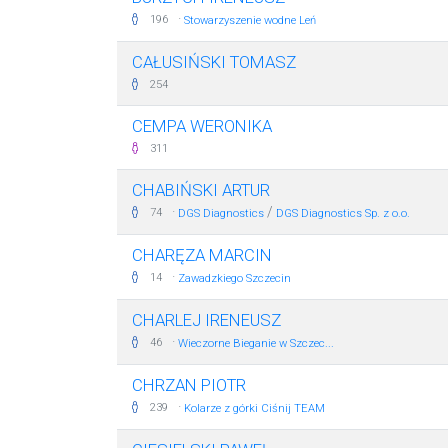
·
196
Stowarzyszenie wodne Leń
CAŁUSIŃSKI TOMASZ
254
CEMPA WERONIKA
311
CHABIŃSKI ARTUR
·
/
74
DGS Diagnostics
DGS Diagnostics Sp. z o.o.
CHARĘZA MARCIN
·
14
Zawadzkiego Szczecin
CHARLEJ IRENEUSZ
·
46
Wieczorne Bieganie w Szczec...
CHRZAN PIOTR
·
239
Kolarze z górki Ciśnij TEAM