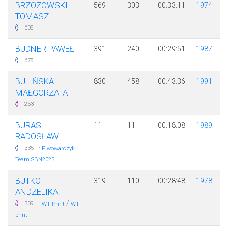
BRZOZOWSKI
569
303
00:33:11
1974
TOMASZ
608
BUDNER PAWEŁ
391
240
00:29:51
1987
678
BULIŃSKA
830
458
00:43:36
1991
MAŁGORZATA
253
BURAS
11
11
00:18:08
1989
RADOSŁAW
·
335
Piwowarczyk
Team SBN2025
BUTKO
319
110
00:28:48
1978
ANDZELIKA
·
/
309
WT Print
WT
print