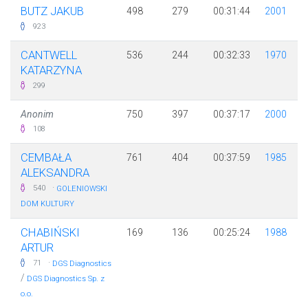
BUTZ JAKUB
498
279
00:31:44
2001
923
CANTWELL
536
244
00:32:33
1970
KATARZYNA
299
Anonim
750
397
00:37:17
2000
108
CEMBAŁA
761
404
00:37:59
1985
ALEKSANDRA
·
540
GOLENIOWSKI
DOM KULTURY
CHABIŃSKI
169
136
00:25:24
1988
ARTUR
·
71
DGS Diagnostics
/
DGS Diagnostics Sp. z
o.o.