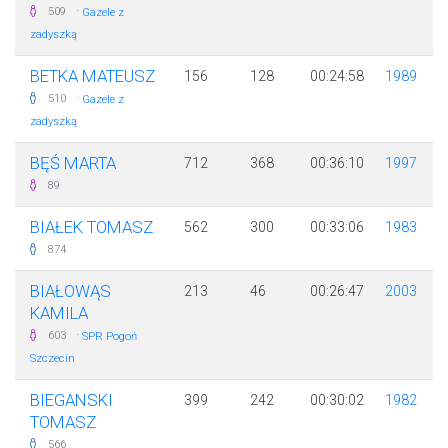
·
509
Gazele z
zadyszką
BETKA MATEUSZ
156
128
00:24:58
1989
·
510
Gazele z
zadyszką
BĘŚ MARTA
712
368
00:36:10
1997
89
BIAŁEK TOMASZ
562
300
00:33:06
1983
874
BIAŁOWĄS
213
46
00:26:47
2003
KAMILA
·
603
SPR Pogoń
Szczecin
BIEGANSKI
399
242
00:30:02
1982
TOMASZ
566