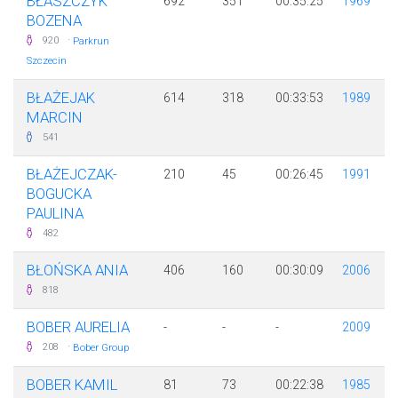
BŁASZCZYK
692
351
00:35:25
1969
BOZENA
·
920
Parkrun
Szczecin
BŁAŻEJAK
614
318
00:33:53
1989
MARCIN
541
BŁAŻEJCZAK-
210
45
00:26:45
1991
BOGUCKA
PAULINA
482
BŁOŃSKA ANIA
406
160
00:30:09
2006
818
BOBER AURELIA
-
-
-
2009
·
208
Bober Group
BOBER KAMIL
81
73
00:22:38
1985