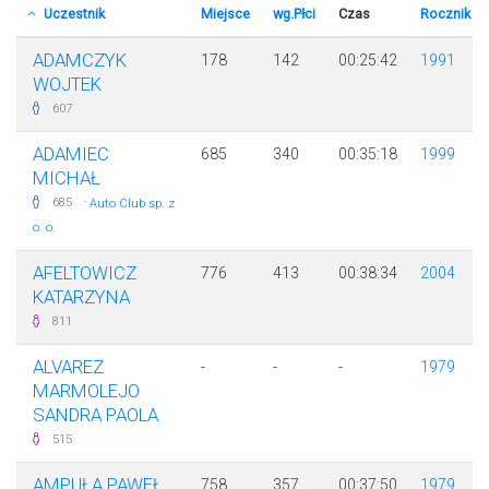
Uczestnik
Miejsce
wg.Płci
Czas
Rocznik
ADAMCZYK
178
142
00:25:42
1991
WOJTEK
607
ADAMIEC
685
340
00:35:18
1999
MICHAŁ
·
685
Auto Club sp. z
o. o.
AFELTOWICZ
776
413
00:38:34
2004
KATARZYNA
811
ALVAREZ
-
-
-
1979
MARMOLEJO
SANDRA PAOLA
515
AMPUŁA PAWEŁ
758
357
00:37:50
1979