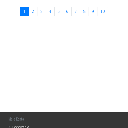
1
2
3
4
5
6
7
8
9
10
Moje Konto
Logowanie