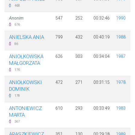
468
Anonim
547
252
00:32:46
1990
676
ANIELSKA ANIA
799
432
00:40:19
1988
86
ANIOŁKOWSKA
626
303
00:34:04
1987
MAŁGORZATA
176
ANIOŁKOWSKI
472
271
00:31:15
1978
DOMINIK
178
ANTONIEWICZ
610
293
00:33:49
1983
MARTA
367
ARASZKIEWICZ
351
130
00:29:18
1989