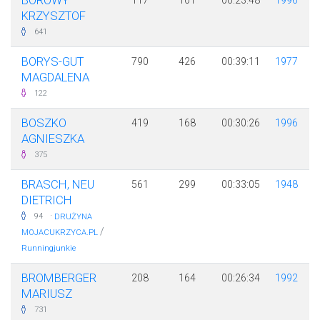
BOROWY
117
101
00:23:48
1996
KRZYSZTOF
641
BORYS-GUT
790
426
00:39:11
1977
MAGDALENA
122
BOSZKO
419
168
00:30:26
1996
AGNIESZKA
375
BRASCH, NEU
561
299
00:33:05
1948
DIETRICH
·
94
DRUŻYNA
/
MOJACUKRZYCA.PL
Runningjunkie
BROMBERGER
208
164
00:26:34
1992
MARIUSZ
731