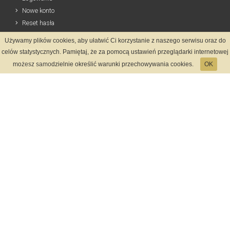
Nowe konto
Reset hasła
Używamy plików cookies, aby ułatwić Ci korzystanie z naszego serwisu oraz do
Informacje
celów statystycznych. Pamiętaj, że za pomocą ustawień przeglądarki internetowej
Regulamin
możesz samodzielnie określić warunki przechowywania cookies.
OK
Zasady Rejestracji
Polityka Prywatności
Kontakt
Język
Metody płatności
System rejestracji
Startmeta.pl