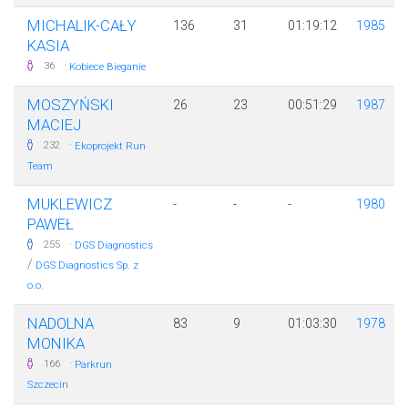
MICHALIK-CAŁY
136
31
01:19:12
1985
KASIA
·
36
Kobiece Bieganie
MOSZYŃSKI
26
23
00:51:29
1987
MACIEJ
·
232
Ekoprojekt Run
Team
MUKLEWICZ
-
-
-
1980
PAWEŁ
·
255
DGS Diagnostics
/
DGS Diagnostics Sp. z
o.o.
NADOLNA
83
9
01:03:30
1978
MONIKA
·
166
Parkrun
Szczecin