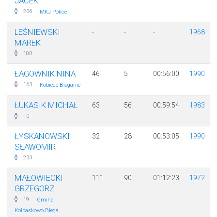
JACEK
·
206
MKJ Police
LEŚNIEWSKI
-
-
-
1968
MAREK
180
ŁAGOWNIK NINA
46
5
00:56:00
1990
·
163
Kobiece Bieganie
ŁUKASIK MICHAŁ
63
56
00:59:54
1983
10
ŁYSKANOWSKI
32
28
00:53:05
1990
SŁAWOMIR
233
MAŁOWIECKI
111
90
01:12:23
1972
GRZEGORZ
·
19
Gmina
Kołbaskowo Biega