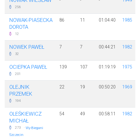
NOWAK WIESŁAW
-
-
-
1949
256
NOWAK-PIASECKA
86
11
01:04:40
1985
DOROTA
12
NOWEK PAWEŁ
7
7
00:44:21
1982
32
OCIEPKA PAWEŁ
139
107
01:19:19
1975
201
OLEJNIK
22
19
00:50:20
1969
PRZEMEK
194
OLEŚKIEWICZ
54
49
00:58:11
1982
MICHAŁ
·
273
Wy-Biegani
Szczecin