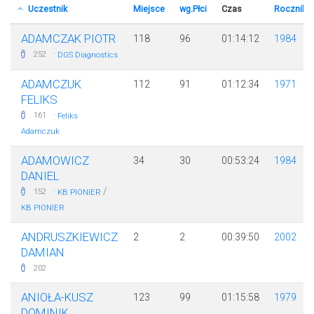
Uczestnik
Miejsce
wg.Płci
Czas
Rocznik
ADAMCZAK PIOTR
118
96
01:14:12
1984
·
252
DGS Diagnostics
ADAMCZUK
112
91
01:12:34
1971
FELIKS
·
161
Feliks
Adamczuk
ADAMOWICZ
34
30
00:53:24
1984
DANIEL
·
/
152
KB PIONIER
KB PIONIER
ANDRUSZKIEWICZ
2
2
00:39:50
2002
DAMIAN
202
ANIOŁA-KUSZ
123
99
01:15:58
1979
DOMINIK