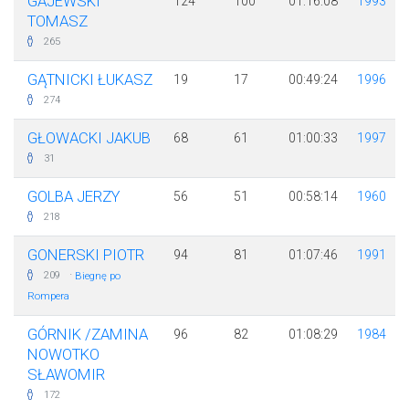
GAJEWSKI
124
100
01:16:08
1993
TOMASZ
265
GĄTNICKI ŁUKASZ
19
17
00:49:24
1996
274
GŁOWACKI JAKUB
68
61
01:00:33
1997
31
GOLBA JERZY
56
51
00:58:14
1960
218
GONERSKI PIOTR
94
81
01:07:46
1991
·
209
Biegnę po
Rompera
GÓRNIK /ZAMINA
96
82
01:08:29
1984
NOWOTKO
SŁAWOMIR
172