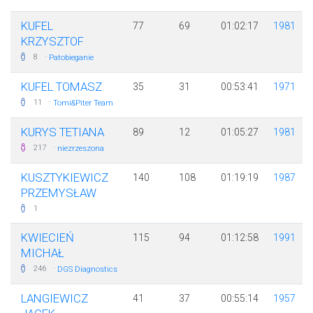
KUFEL
77
69
01:02:17
1981
KRZYSZTOF
·
8
Patobieganie
KUFEL TOMASZ
35
31
00:53:41
1971
·
11
Tomi&Piter Team
KURYS TETIANA
89
12
01:05:27
1981
·
217
niezrzeszona
KUSZTYKIEWICZ
140
108
01:19:19
1987
PRZEMYSŁAW
1
KWIECIEŃ
115
94
01:12:58
1991
MICHAŁ
·
246
DGS Diagnostics
LANGIEWICZ
41
37
00:55:14
1957