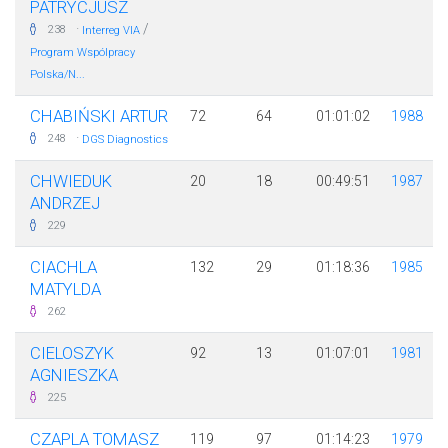
PATRYCJUSZ
·
/
238
Interreg VIA
Program Wspólpracy
Polska/N...
CHABIŃSKI ARTUR
72
64
01:01:02
1988
·
248
DGS Diagnostics
CHWIEDUK
20
18
00:49:51
1987
ANDRZEJ
229
CIACHLA
132
29
01:18:36
1985
MATYLDA
262
CIELOSZYK
92
13
01:07:01
1981
AGNIESZKA
225
CZAPLA TOMASZ
119
97
01:14:23
1979