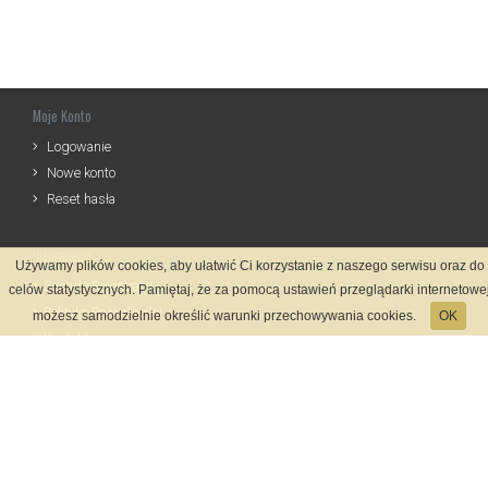
Moje Konto
Logowanie
Nowe konto
Reset hasła
Informacje
Używamy plików cookies, aby ułatwić Ci korzystanie z naszego serwisu oraz do
Zasady Rejestracji
celów statystycznych. Pamiętaj, że za pomocą ustawień przeglądarki internetowe
Polityka Prywatności
możesz samodzielnie określić warunki przechowywania cookies.
OK
Kontakt
Język
Metody płatności