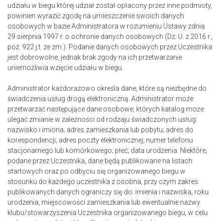
udziału w biegu której udział został opłacony przez inne podmioty,
powinien wyrazić zgodę na umieszczenie swoich danych
osobowych w bazie Administratora w rozumieniu Ustawy zdnia
29 sierpnia 1997 r. o ochronie danych osobowych (Dz. U. z 2016 r.,
poz. 922 j.t. ze zm.). Podanie danych osobowych przez Uczestnika
jest dobrowolne, jednak brak zgody na ich przetwarzanie
uniemożliwia wzięcie udziału w biegu.
Administrator każdorazowo określa dane, które są niezbędne do
świadczenia usług drogą elektroniczną. Administrator może
przetwarzać następujące dane osobowe, których katalog może
ulegać zmianie w zależności od rodzaju świadczonych usług:
nazwisko i imiona; adres zamieszkania lub pobytu; adres do
korespondencji; adres poczty elektronicznej; numer telefonu
stacjonarnego lub komórkowego; płeć; data urodzenia. Niektóre,
podane przez Uczestnika, dane będą publikowane na listach
startowych oraz po odbyciu się organizowanego biegu w
stosunku do każdego uczestnika z osobna, przy czym zakres
publikowanych danych ograniczy się do: imienia i nazwiska, roku
urodzenia, miejscowości zamieszkania lub ewentualnie nazwy
klubu/stowarzyszenia Uczestnika organizowanego biegu, w celu