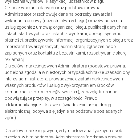
wykazania wyników i klasyfikacji uczestników biegu
Cel przetwarzania danych oraz podstawa prawna
Administrator przechowuje dane na potrzeby zawarcia i
wykonania umowy (uczestnictwa w biegu) oraz świadczenia
usług zgodnie z umową: organizacji biegu, publikacji danych na
listach startowych oraz listach z wynikami, obsługi systemu
płatności, przekazywania informacji organizacyjnych o biegu oraz
imprezach towarzyszących, administracji zgłoszeń osób
zapisanych oraz kontaktu z Uczestnikami, rozpatrywanie skarg i
reklamacji
Dla celów marketingowych Administratora (podstawa prawna:
udzielona zgoda, a w niektórych przypadkach także uzasadniony
interes administratora; prowadzenie działań marketingowych
własnych produktów i usług z wykorzystaniem środków
komunikacji elektronicznej(Newsletter), ze względu na inne
obowiązujące przepisy, w szczególności Prawo
telekomunikacyjne i Ustawę o świadczeniu usług drogą
elektroniczną, odbywa się jedynie na podstawie posiadanych
zgód).
Dla celów marketingowych, w tym celów analitycznych osób
trzecich, w tym partnerów Administratora (podstawa prawna: