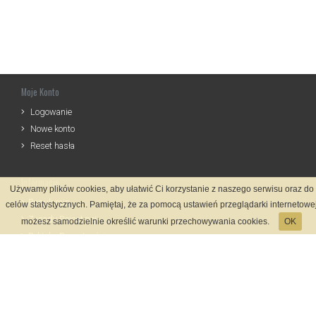
Moje Konto
Logowanie
Nowe konto
Reset hasła
Informacje
Używamy plików cookies, aby ułatwić Ci korzystanie z naszego serwisu oraz do
Regulamin
celów statystycznych. Pamiętaj, że za pomocą ustawień przeglądarki internetowe
Zasady Rejestracji
możesz samodzielnie określić warunki przechowywania cookies.
OK
Polityka Prywatności
Kontakt
Język