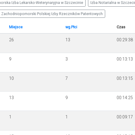
rska Izba Lekarsko-Weterynaryjna w Szczecinie
Izba Notarialna w Szczeci
 Zachodniopomorski Polskiej Izby Rzeczników Patentowych
Miejsce
wg.Płci
Czas
26
13
00:29:38
9
3
00:13:13
10
7
00:13:15
13
9
00:14:25
1
1
00:09:17