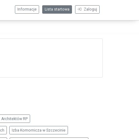
Informacje
Lista startowa
Zaloguj
Architektów RP
ych
Izba Komornicza w Szczecinie