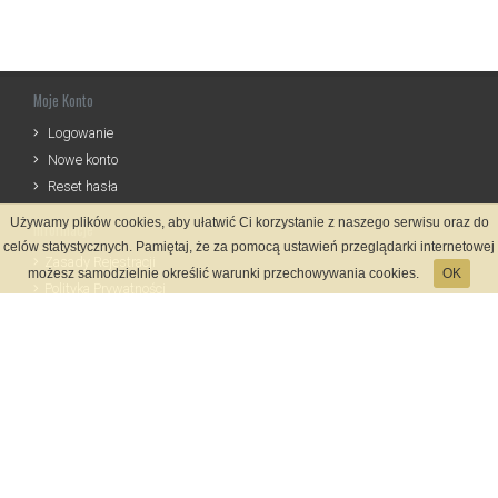
Moje Konto
Logowanie
Nowe konto
Reset hasła
Używamy plików cookies, aby ułatwić Ci korzystanie z naszego serwisu oraz do
Informacje
celów statystycznych. Pamiętaj, że za pomocą ustawień przeglądarki internetowej
Zasady Rejestracji
możesz samodzielnie określić warunki przechowywania cookies.
OK
Polityka Prywatności
Kontakt
Język
Metody płatności