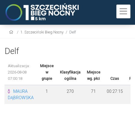
1. Szczeciński Bieg Nocny
Delf
Delf
Aktualizacja:
Miejsce
2026-08-08
w
Klasyfikacja
Miejsce
07:00:18
grupie
ogólna
wg. płci
Czas
Ró
MAURA
1
270
71
00:27:15
DĄBROWSKA