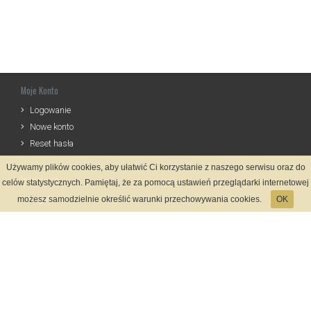
Moje Konto
Logowanie
Nowe konto
Reset hasła
Używamy plików cookies, aby ułatwić Ci korzystanie z naszego serwisu oraz do
Informacje
celów statystycznych. Pamiętaj, że za pomocą ustawień przeglądarki internetowej
Regulamin
możesz samodzielnie określić warunki przechowywania cookies.
OK
Zasady Rejestracji
Polityka Prywatności
Kontakt
Język