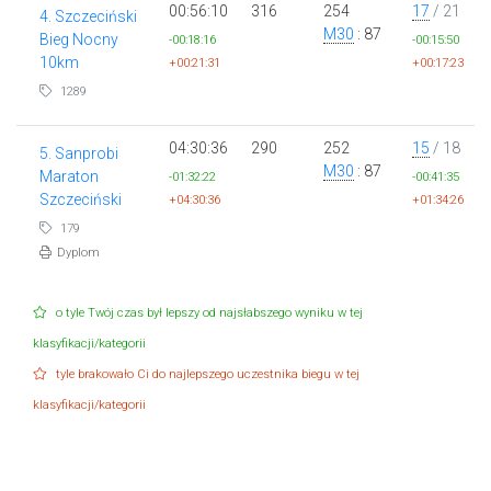
00:56:10
316
254
17
/ 21
4. Szczeciński
M30
: 87
Bieg Nocny
-00:18:16
-00:15:50
10km
+00:21:31
+00:17:23
1289
04:30:36
290
252
15
/ 18
5. Sanprobi
M30
: 87
Maraton
-01:32:22
-00:41:35
Szczeciński
+04:30:36
+01:34:26
179
Dyplom
o tyle Twój czas był lepszy od najsłabszego wyniku w tej
klasyfikacji/kategorii
tyle brakowało Ci do najlepszego uczestnika biegu w tej
klasyfikacji/kategorii