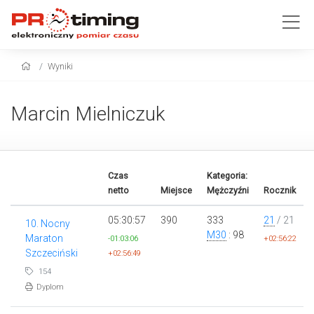
Wyniki
Marcin Mielniczuk
Czas
Kategoria:
netto
Miejsce
Mężczyźni
Rocznik
05:30:57
390
333
21
/ 21
10. Nocny
M30
: 98
Maraton
-01:03:06
+02:56:22
Szczeciński
+02:56:49
154
Dyplom