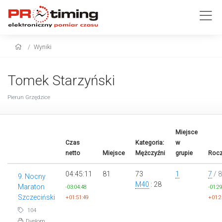
Wyniki
Tomek Starzyński
Pierun Grzędzice
Miejsce
Czas
Kategoria:
w
netto
Miejsce
Mężczyźni
grupie
Rocz
04:45:11
81
73
1
7
/ 8
9. Nocny
M40
: 28
Maraton
-03:04:48
-01:2
Szczeciński
+01:51:49
+01:2
104
Dyplom