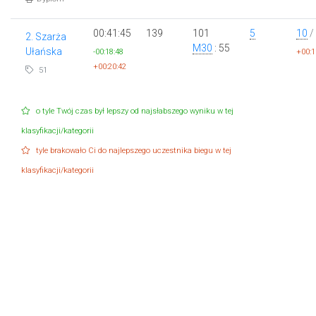
00:41:45
139
101
5
10
/
2. Szarża
M30
: 55
Ułańska
-00:18:48
+00:1
+00:20:42
51
o tyle Twój czas był lepszy od najsłabszego wyniku w tej
klasyfikacji/kategorii
tyle brakowało Ci do najlepszego uczestnika biegu w tej
klasyfikacji/kategorii