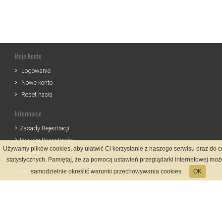
Moje Konto
Logowanie
Nowe konto
Reset hasła
Informacje
Zasady Rejestracji
Polityka Prywatności
Używamy plików cookies, aby ułatwić Ci korzystanie z naszego serwisu oraz do 
Kontakt
statystycznych. Pamiętaj, że za pomocą ustawień przeglądarki internetowej moż
Język
samodzielnie określić warunki przechowywania cookies.
OK
Metody płatności