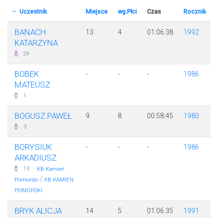
Uczestnik
Miejsce
wg.Płci
Czas
Rocznik
BANACH
13
4
01:06:38
1992
KATARZYNA
29
BOBEK
-
-
-
1986
MATEUSZ
1
BOGUSZ PAWEŁ
9
8
00:58:45
1980
3
BORYSIUK
-
-
-
1986
ARKADIUSZ
·
13
KB Kamień
/
Pomorski
KB KAMIEŃ
POMORSKI
BRYK ALICJA
14
5
01:06:35
1991