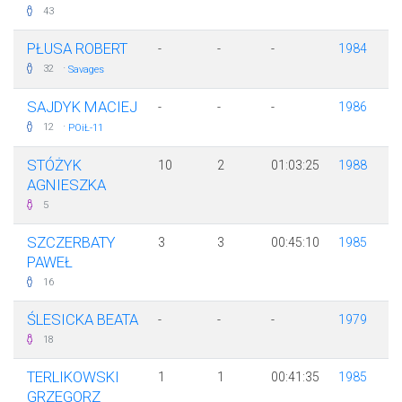
43
PŁUSA ROBERT
-
-
-
1984
·
32
Savages
SAJDYK MACIEJ
-
-
-
1986
·
12
POiŁ-11
STÓŻYK
10
2
01:03:25
1988
AGNIESZKA
5
SZCZERBATY
3
3
00:45:10
1985
PAWEŁ
16
ŚLESICKA BEATA
-
-
-
1979
18
TERLIKOWSKI
1
1
00:41:35
1985
GRZEGORZ