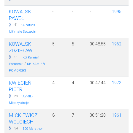
KOWALSKI
-
-
-
1995
PAWEŁ
·
41
Albatros
Ultimate Szczecin
KOWALSKI
5
5
00:48:55
1962
ZDZISŁAW
·
51
KB Kamień
/
Pomorski
KB KAMIEŃ
POMORSKI
KWIECIEŃ
4
4
00:47:44
1973
PIOTR
·
28
AVRIL-
Międzyzdroje
MICKIEWICZ
8
7
00:51:20
1961
WOJCIECH
·
34
100 Marathon