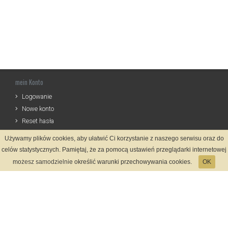
mein Konto
Logowanie
Nowe konto
Reset hasła
Używamy plików cookies, aby ułatwić Ci korzystanie z naszego serwisu oraz do
Infos
celów statystycznych. Pamiętaj, że za pomocą ustawień przeglądarki internetowej
Zasady Rejestracji
możesz samodzielnie określić warunki przechowywania cookies.
OK
Polityka Prywatności
Kontakt
Sprache