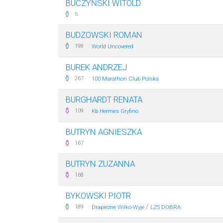
BUCZYŃSKI WITOLD
5
BUDZOWSKI ROMAN
·
198
World Uncovered
BUREK ANDRZEJ
·
267
100 Marathon Club Polska
BURGHARDT RENATA
·
109
Kb Hermes Gryfino
BUTRYN AGNIESZKA
167
BUTRYN ZUZANNA
168
BYKOWSKI PIOTR
·
/
189
Drapieżne Wilko-Wyje
LZS DOBRA