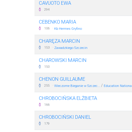
CAVUOTO EWA
294
CEBENKO MARIA
·
106
Kb Hermes Gryfino
CHARĘZA MARCIN
·
153
Zawadzkiego Szczecin
CHAROWSKI MARCIN
150
CHENON GUILLAUME
·
/
255
Wieczorne Bieganie w Szczec...
Education Nationa
CHROBOCIŃSKA ELŻBIETA
166
CHROBOCIŃSKI DANIEL
179