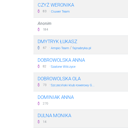
CZYŻ WERONIKA
·
83
Ciuwer Team
Anonim
184
DMYTRYK ŁUKASZ
·
/
67
Ampio Team
fajnabryka.pl
DOBROWOLSKA ANNA
·
82
Szalone Wilczyce
DOBROWOLSKA OLA
·
73
Szczeciński klub rowerowy G...
DOMINIAK ANNA
270
DULNA MONIKA
14