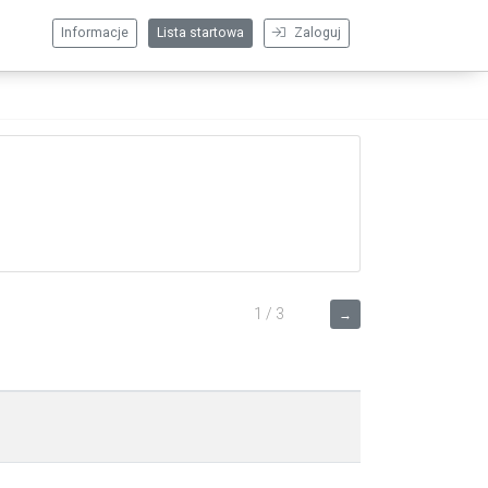
Informacje
Lista startowa
Zaloguj
1 / 3
→