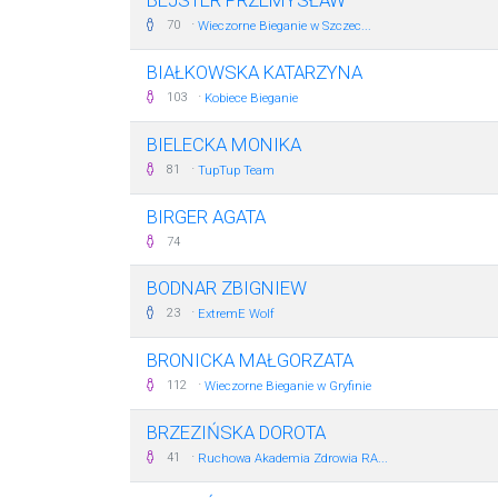
BEJSTER PRZEMYSŁAW
·
70
Wieczorne Bieganie w Szczec...
BIAŁKOWSKA KATARZYNA
·
103
Kobiece Bieganie
BIELECKA MONIKA
·
81
TupTup Team
BIRGER AGATA
74
BODNAR ZBIGNIEW
·
23
ExtremE Wolf
BRONICKA MAŁGORZATA
·
112
Wieczorne Bieganie w Gryfinie
BRZEZIŃSKA DOROTA
·
41
Ruchowa Akademia Zdrowia RA...