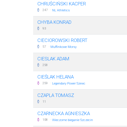
CHRUŚCIŃSKI KACPER
·
247
NL Athletics
CHYBA KONRAD
93
CIECIOROWSKI ROBERT
·
57
Muffinkowe Morsy
CIESLAK ADAM
258
CIEŚLAK HELANA
·
259
Legendary Power Szewc
CZAPLA TOMASZ
11
CZARNECKA AGNIESZKA
·
108
Wieczorne bieganie Szczecin