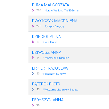
DUMA MAŁGORZATA
·
203
Nordic Walking Trail2Gether
DWORCZYK MAGDALENA
·
295
Pyrzyce Biegają
DZIECIOL ALINA
·
38
Cizie Hulka
DZIWOSZ ANNA
·
141
Moczylskie Diablice
ERKIERT RADOSŁAW
·
53
Puszczyk Bukowy
FĄFEREK PIOTR
·
45
Wieczorne bieganie w Szcze...
FEDYSZYN ANNA
96