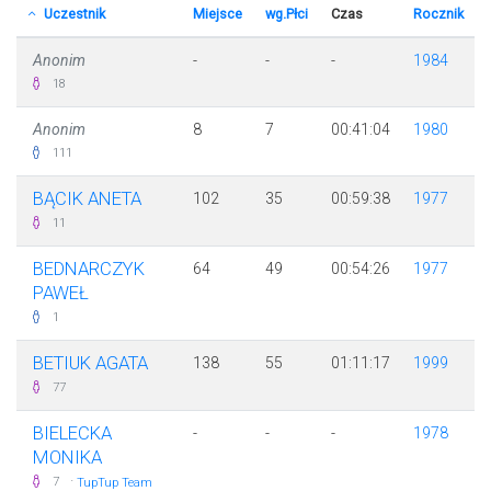
Uczestnik
Miejsce
wg.Płci
Czas
Rocznik
Anonim
-
-
-
1984
18
Anonim
8
7
00:41:04
1980
111
BĄCIK ANETA
102
35
00:59:38
1977
11
BEDNARCZYK
64
49
00:54:26
1977
PAWEŁ
1
BETIUK AGATA
138
55
01:11:17
1999
77
BIELECKA
-
-
-
1978
MONIKA
·
7
TupTup Team