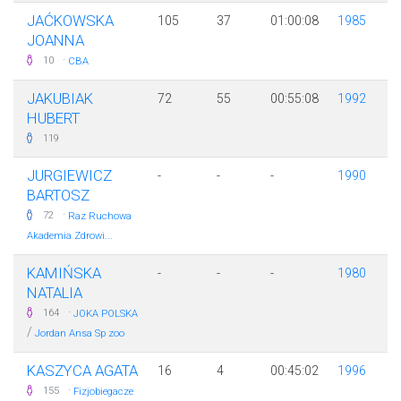
JAĆKOWSKA
105
37
01:00:08
1985
JOANNA
·
10
CBA
JAKUBIAK
72
55
00:55:08
1992
HUBERT
119
JURGIEWICZ
-
-
-
1990
BARTOSZ
·
72
Raz Ruchowa
Akademia Zdrowi...
KAMIŃSKA
-
-
-
1980
NATALIA
·
164
JOKA POLSKA
/
Jordan Ansa Sp zoo
KASZYCA AGATA
16
4
00:45:02
1996
·
155
Fizjobiegacze