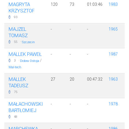
MAGRYTA
120
73
01:03:46
1983
KRZYSZTOF
93
MAJZEL
-
-
-
1965
TOMASZ
·
55
Szczecin
MALLEK PAWEŁ
-
-
-
1987
·
/
3
Dobra Ostoja
Mal-tech
MALLEK
27
20
00:47:32
1963
TADEUSZ
75
MAŁACHOWSKI
-
-
-
1978
BARTŁOMIEJ
48
MARCHEWKA
-
-
-
1986