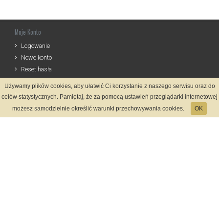
Moje Konto
Logowanie
Nowe konto
Reset hasła
Używamy plików cookies, aby ułatwić Ci korzystanie z naszego serwisu oraz do
Informacje
celów statystycznych. Pamiętaj, że za pomocą ustawień przeglądarki internetowej
Regulamin
możesz samodzielnie określić warunki przechowywania cookies.
OK
Zasady Rejestracji
Polityka Prywatności
Kontakt
Język
Metody płatności