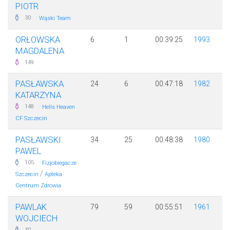
PIOTR
·
30
Wąski Team
ORŁOWSKA
6
1
00:39:25
1993
MAGDALENA
149
PASŁAWSKA
24
6
00:47:18
1982
KATARZYNA
·
148
Hells Heaven
CF Szczecin
PASŁAWSKI
34
25
00:48:38
1980
PAWEL
·
105
Fizjobiegacze
/
Szczecin
Apteka
Centrum Zdrowia
PAWLAK
79
59
00:55:51
1961
WOJCIECH
40