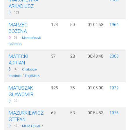
ARKADIUSZ
171
MARZEC
124
50
01:04:53
1964
BOŻENA
·
98
Maratończyk
Szczecin
MATECKI
37
28
00:49:48
2000
ADRIAN
·
37
Chabrowe
/
chodniki
FizjoMatA
MATUSZAK
125
75
01:05:00
1979
SŁAWOMIR
92
MAZURKIEWICZ
69
53
00:54:53
1976
STEFAN
·
/
42
MCM LEGAL