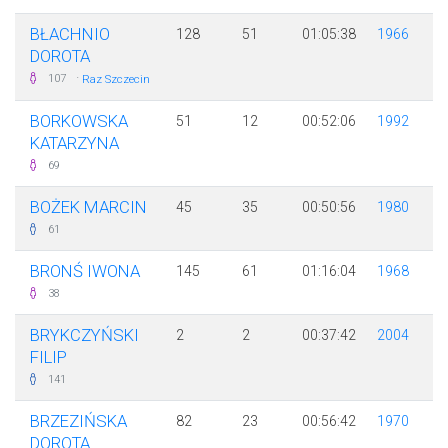
BŁACHNIO
128
51
01:05:38
1966
DOROTA
·
107
Raz Szczecin
BORKOWSKA
51
12
00:52:06
1992
KATARZYNA
69
BOŻEK MARCIN
45
35
00:50:56
1980
61
BRONŚ IWONA
145
61
01:16:04
1968
38
BRYKCZYŃSKI
2
2
00:37:42
2004
FILIP
141
BRZEZIŃSKA
82
23
00:56:42
1970
DOROTA