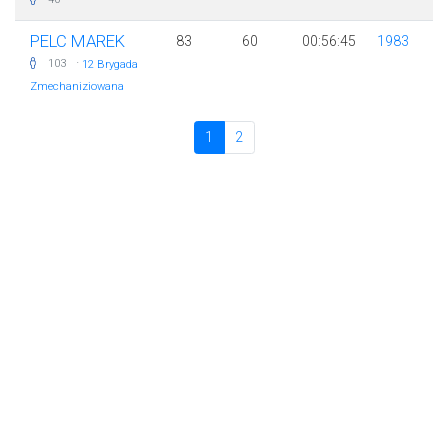
PELC MAREK
83
60
00:56:45
1983
·
103
12 Brygada
Zmechaniziowana
1
2