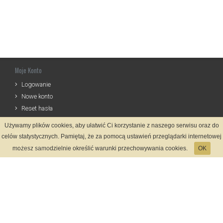
Moje Konto
Logowanie
Nowe konto
Reset hasła
Używamy plików cookies, aby ułatwić Ci korzystanie z naszego serwisu oraz do
Informacje
celów statystycznych. Pamiętaj, że za pomocą ustawień przeglądarki internetowej
Regulamin
możesz samodzielnie określić warunki przechowywania cookies.
OK
Zasady Rejestracji
Polityka Prywatności
Kontakt
Język