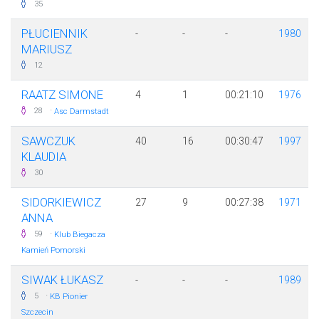
35
PŁUCIENNIK
-
-
-
1980
MARIUSZ
12
RAATZ SIMONE
4
1
00:21:10
1976
·
28
Asc Darmstadt
SAWCZUK
40
16
00:30:47
1997
KLAUDIA
30
SIDORKIEWICZ
27
9
00:27:38
1971
ANNA
·
59
Klub Biegacza
Kamień Pomorski
SIWAK ŁUKASZ
-
-
-
1989
·
5
KB Pionier
Szczecin