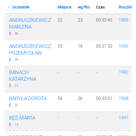
Uczestnik
Miejsce
wg.Płci
Czas
Rocznik
ANDRUSZKIEWICZ
52
23
00:32:43
1999
MARLENA
48
ANDRUSZKIEWICZ
23
16
00:27:32
1995
PRZEMYSŁAW
49
BANACH
-
-
-
1992
KATARZYNA
23
BARYŁA DOROTA
56
26
00:33:01
1968
52
BĘŚ MARTA
-
-
-
1997
14