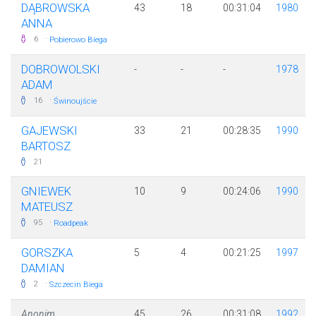
DĄBROWSKA
43
18
00:31:04
1980
ANNA
·
6
Pobierowo Biega
DOBROWOLSKI
-
-
-
1978
ADAM
·
16
Świnoujście
GAJEWSKI
33
21
00:28:35
1990
BARTOSZ
21
GNIEWEK
10
9
00:24:06
1990
MATEUSZ
·
95
Roadpeak
GORSZKA
5
4
00:21:25
1997
DAMIAN
·
2
Szczecin Biega
Anonim
45
26
00:31:08
1992