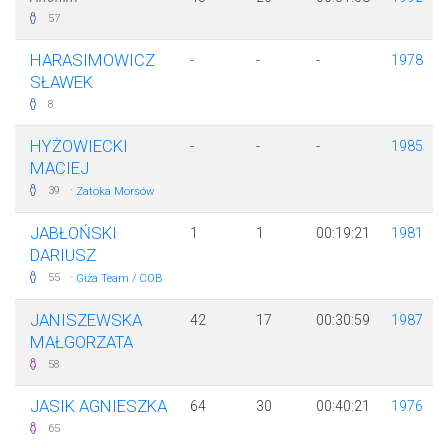
57
HARASIMOWICZ
-
-
-
1978
SŁAWEK
8
HYŻOWIECKI
-
-
-
1985
MACIEJ
·
39
Zatoka Morsów
JABŁOŃSKI
1
1
00:19:21
1981
DARIUSZ
·
55
Giża Team / COB
JANISZEWSKA
42
17
00:30:59
1987
MAŁGORZATA
58
JASIK AGNIESZKA
64
30
00:40:21
1976
65