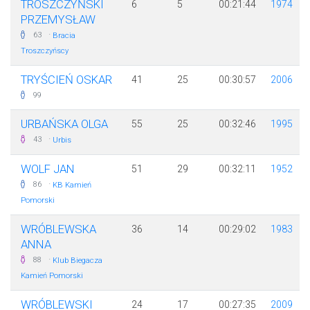
TROSZCZYŃSKI
6
5
00:21:44
1974
PRZEMYSŁAW
·
63
Bracia
Troszczyńscy
TRYŚCIEŃ OSKAR
41
25
00:30:57
2006
99
URBAŃSKA OLGA
55
25
00:32:46
1995
·
43
Urbis
WOLF JAN
51
29
00:32:11
1952
·
86
KB Kamień
Pomorski
WRÓBLEWSKA
36
14
00:29:02
1983
ANNA
·
88
Klub Biegacza
Kamień Pomorski
WRÓBLEWSKI
24
17
00:27:35
2009