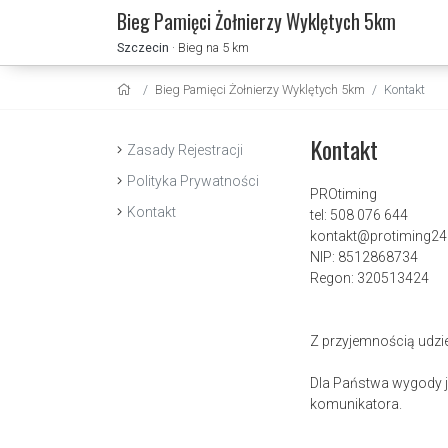
Bieg Pamięci Żołnierzy Wyklętych 5km
Szczecin
· Bieg na 5 km
Bieg Pamięci Żołnierzy Wyklętych 5km
Kontakt
Kontakt
Zasady Rejestracji
Polityka Prywatności
PROtiming
Kontakt
tel: 508 076 644
kontakt@protiming24.
NIP: 8512868734
Regon: 320513424
Z przyjemnością udzi
Dla Państwa wygody je
komunikatora.