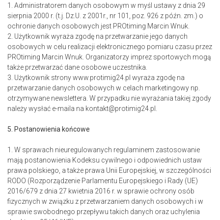
1. Administratorem danych osobowym w myśl ustawy z dnia 29
sierpnia 2000 r. (t.j. Dz.U. z 2001r., nr 101, poz. 926 z późn. zm.) o
ochronie danych osobowych jest PROtiming Marcin Wnuk.
2. Użytkownik wyraża zgodę na przetwarzanie jego danych
osobowych w celu realizacji elektronicznego pomiaru czasu przez
PROtiming Marcin Wnuk. Organizatorzy imprez sportowych mogą
także przetwarzać dane osobowe uczestnika.
3. Użytkownik strony www.protimig24.pl wyraża zgodę na
przetwarzanie danych osobowych w celach marketingowy np.
otrzymywane newslettera. W przypadku nie wyrażania takiej zgody
należy wysłać e-maila na kontakt@protimig24.pl.
5. Postanowienia końcowe
1. W sprawach nieuregulowanych regulaminem zastosowanie
mają postanowienia Kodeksu cywilnego i odpowiednich ustaw
prawa polskiego, a także prawa Unii Europejskiej, w szczególności
RODO (Rozporządzenie Parlamentu Europejskiego i Rady (UE)
2016/679 z dnia 27 kwietnia 2016 r. w sprawie ochrony osób
fizycznych w związku z przetwarzaniem danych osobowych i w
sprawie swobodnego przepływu takich danych oraz uchylenia