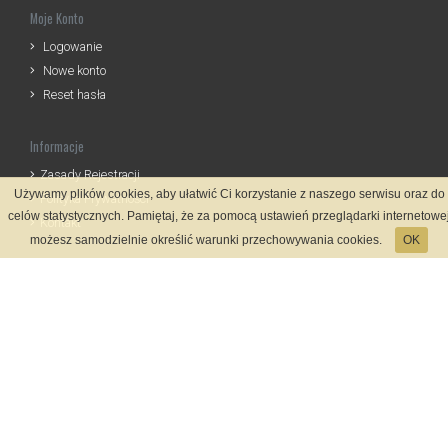
Moje Konto
Logowanie
Nowe konto
Reset hasła
Informacje
Zasady Rejestracji
Używamy plików cookies, aby ułatwić Ci korzystanie z naszego serwisu oraz do
Polityka Prywatności
celów statystycznych. Pamiętaj, że za pomocą ustawień przeglądarki internetowe
Kontakt
możesz samodzielnie określić warunki przechowywania cookies.
OK
Język
Metody płatności