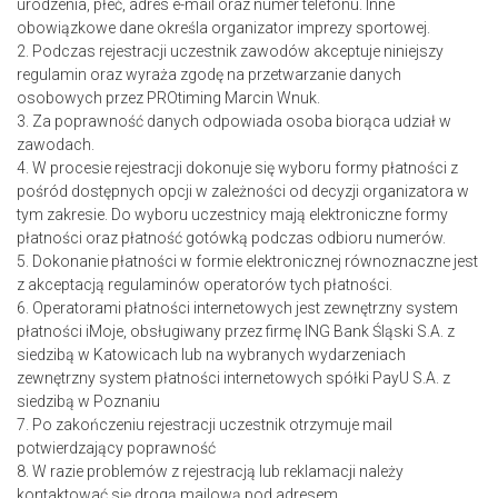
urodzenia, płeć, adres e-mail oraz numer telefonu. Inne
obowiązkowe dane określa organizator imprezy sportowej.
2. Podczas rejestracji uczestnik zawodów akceptuje niniejszy
regulamin oraz wyraża zgodę na przetwarzanie danych
osobowych przez PROtiming Marcin Wnuk.
3. Za poprawność danych odpowiada osoba biorąca udział w
zawodach.
4. W procesie rejestracji dokonuje się wyboru formy płatności z
pośród dostępnych opcji w zależności od decyzji organizatora w
tym zakresie. Do wyboru uczestnicy mają elektroniczne formy
płatności oraz płatność gotówką podczas odbioru numerów.
5. Dokonanie płatności w formie elektronicznej równoznaczne jest
z akceptacją regulaminów operatorów tych płatności.
6. Operatorami płatności internetowych jest zewnętrzny system
płatności iMoje, obsługiwany przez firmę ING
Bank Śląski S.A. z
siedzibą w Katowicach
lub na wybranych wydarzeniach
zewnętrzny system
płatności internetowych spółki PayU S.A. z
siedzibą w Poznaniu
7. Po zakończeniu rejestracji uczestnik otrzymuje mail
potwierdzający poprawność
8. W razie problemów z rejestracją lub reklamacji należy
kontaktować się drogą mailową pod adresem