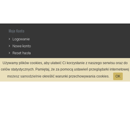
Moje Konto
Logowanie
Nowe konto
Reset hasła
Używamy plików cookies, aby ułatwić Ci korzystanie z naszego serwisu oraz do
Informacje
celów statystycznych. Pamiętaj, że za pomocą ustawień przeglądarki internetowej
Zasady Rejestracji
możesz samodzielnie określić warunki przechowywania cookies.
OK
Polityka Prywatności
Kontakt
Język
Metody płatności