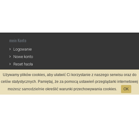
mein Konto
Logowanie
Nowe konto
Reset hasła
Używamy plików cookies, aby ułatwić Ci korzystanie z naszego serwisu oraz do
Infos
celów statystycznych. Pamiętaj, że za pomocą ustawień przeglądarki internetowej
Zasady Rejestracji
możesz samodzielnie określić warunki przechowywania cookies.
OK
Polityka Prywatności
Kontakt
Sprache