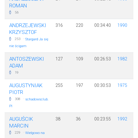
ROMAN
56
ANDRZEJEWSKI
316
220
00:34:40
1990
KRZYSZTOF
·
253
Stargard Ja się
nie ścigam
ANTOSZEWSKI
127
109
00:26:53
1982
ADAM
19
AUGUSTYNIAK
255
197
00:30:53
1975
PIOTR
·
308
schadowsclub.
Pl
AUGUŚCIK
38
36
00:23:55
1992
MARCIN
·
229
Wielgowo na