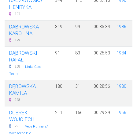
DACZKOWSKA
344
115
00:37:16
1990
HENRYKA
107
DĄBROWSKA
319
99
00:35:34
1986
KAROLINA
179
DĄBROWSKI
91
83
00:25:53
1984
RAFAŁ
·
238
Linke Gold
Team
DĘBOWSKA
180
31
00:28:56
1980
KAMILA
268
DOBREK
211
166
00:29:39
1966
WOJCIECH
·
220
Vege Runners/
Wieczorne Bie...