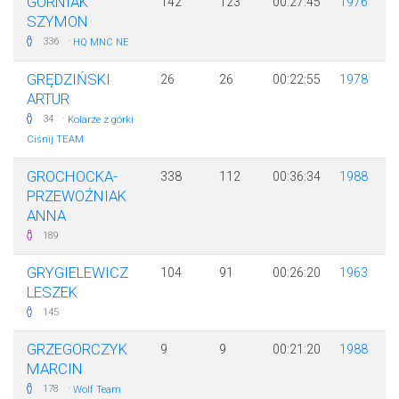
GÓRNIAK
142
123
00:27:45
1976
SZYMON
·
336
HQ MNC NE
GRĘDZIŃSKI
26
26
00:22:55
1978
ARTUR
·
34
Kolarze z górki
Ciśnij TEAM
GROCHOCKA-
338
112
00:36:34
1988
PRZEWOŹNIAK
ANNA
189
GRYGIELEWICZ
104
91
00:26:20
1963
LESZEK
145
GRZEGORCZYK
9
9
00:21:20
1988
MARCIN
·
178
Wolf Team