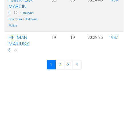
HAWRYLAK
58
56
00:24:43
1969
MARCIN
·
30
Drużyna
/
Korczaka
Aktywne
Police
HELMAN
19
19
00:22:25
1987
MARIUSZ
271
1
2
3
4