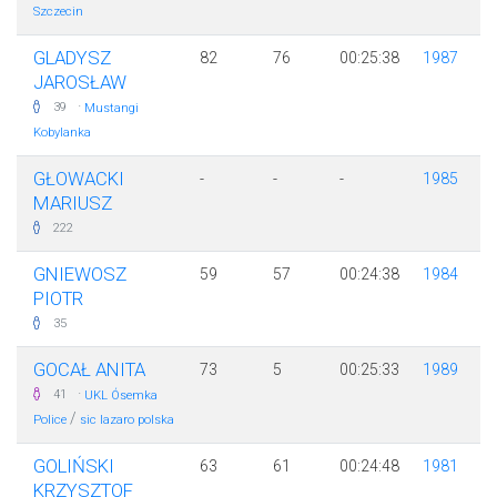
Szczecin
GLADYSZ
82
76
00:25:38
1987
JAROSŁAW
·
39
Mustangi
Kobylanka
GŁOWACKI
-
-
-
1985
MARIUSZ
222
GNIEWOSZ
59
57
00:24:38
1984
PIOTR
35
GOCAŁ ANITA
73
5
00:25:33
1989
·
41
UKL Ósemka
/
Police
sic lazaro polska
GOLIŃSKI
63
61
00:24:48
1981
KRZYSZTOF