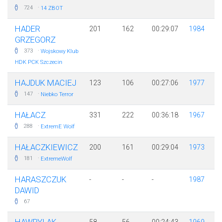
·
724
14 ZBOT
HADER
201
162
00:29:07
1984
GRZEGORZ
·
373
Wojskowy Klub
HDK PCK Szczecin
HAJDUK MACIEJ
123
106
00:27:06
1977
·
147
Niebko Terror
HAŁACZ
331
222
00:36:18
1967
·
288
ExtremE Wolf
HAŁACZKIEWICZ
200
161
00:29:04
1973
·
181
ExtremeWolf
HARASZCZUK
-
-
-
1987
DAWID
67