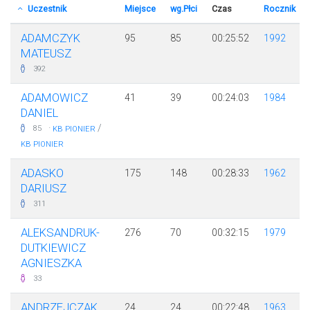
Uczestnik
Miejsce
wg.Płci
Czas
Rocznik
ADAMCZYK
95
85
00:25:52
1992
MATEUSZ
392
ADAMOWICZ
41
39
00:24:03
1984
DANIEL
·
/
85
KB PIONIER
KB PIONIER
ADASKO
175
148
00:28:33
1962
DARIUSZ
311
ALEKSANDRUK-
276
70
00:32:15
1979
DUTKIEWICZ
AGNIESZKA
33
ANDRZEJCZAK
24
24
00:22:48
1963