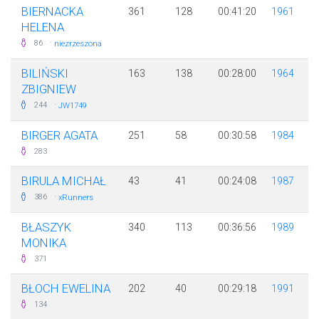
BIERNACKA
361
128
00:41:20
1961
HELENA
·
86
niezrzeszona
BILIŃSKI
163
138
00:28:00
1964
ZBIGNIEW
·
244
JW1749
BIRGER AGATA
251
58
00:30:58
1984
283
BIRULA MICHAŁ
43
41
00:24:08
1987
·
386
xRunners
BŁASZYK
340
113
00:36:56
1989
MONIKA
371
BŁOCH EWELINA
202
40
00:29:18
1991
134