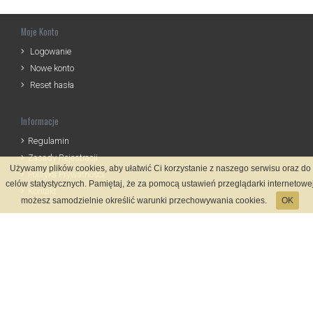
Moje Konto
Logowanie
Nowe konto
Reset hasła
Informacje
Regulamin
Zasady Rejestracji
Używamy plików cookies, aby ułatwić Ci korzystanie z naszego serwisu oraz do
Polityka Prywatności
celów statystycznych. Pamiętaj, że za pomocą ustawień przeglądarki internetowe
Kontakt
możesz samodzielnie określić warunki przechowywania cookies.
OK
Język
Metody płatności