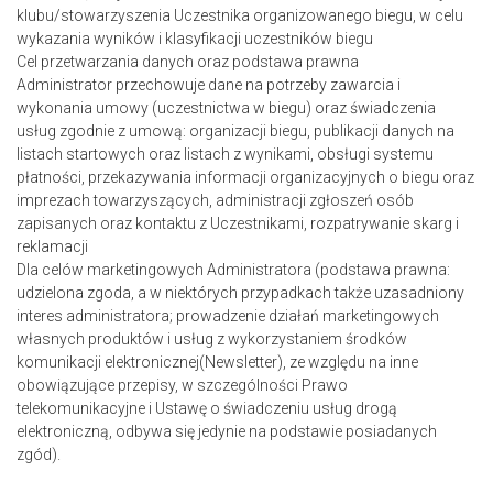
klubu/stowarzyszenia Uczestnika organizowanego biegu, w celu
wykazania wyników i klasyfikacji uczestników biegu
Cel przetwarzania danych oraz podstawa prawna
Administrator przechowuje dane na potrzeby zawarcia i
wykonania umowy (uczestnictwa w biegu) oraz świadczenia
usług zgodnie z umową: organizacji biegu, publikacji danych na
listach startowych oraz listach z wynikami, obsługi systemu
płatności, przekazywania informacji organizacyjnych o biegu oraz
imprezach towarzyszących, administracji zgłoszeń osób
zapisanych oraz kontaktu z Uczestnikami, rozpatrywanie skarg i
reklamacji
Dla celów marketingowych Administratora (podstawa prawna:
udzielona zgoda, a w niektórych przypadkach także uzasadniony
interes administratora; prowadzenie działań marketingowych
własnych produktów i usług z wykorzystaniem środków
komunikacji elektronicznej(Newsletter), ze względu na inne
obowiązujące przepisy, w szczególności Prawo
telekomunikacyjne i Ustawę o świadczeniu usług drogą
elektroniczną, odbywa się jedynie na podstawie posiadanych
zgód).