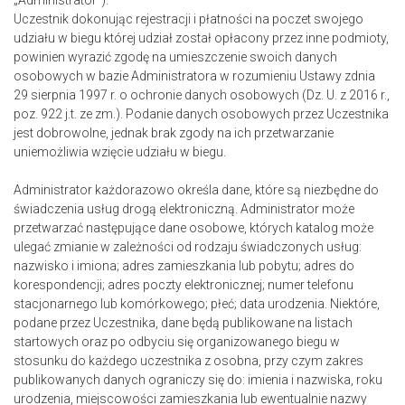
„Administrator”).
Uczestnik dokonując rejestracji i płatności na poczet swojego
udziału w biegu której udział został opłacony przez inne podmioty,
powinien wyrazić zgodę na umieszczenie swoich danych
osobowych w bazie Administratora w rozumieniu Ustawy zdnia
29 sierpnia 1997 r. o ochronie danych osobowych (Dz. U. z 2016 r.,
poz. 922 j.t. ze zm.). Podanie danych osobowych przez Uczestnika
jest dobrowolne, jednak brak zgody na ich przetwarzanie
uniemożliwia wzięcie udziału w biegu.
Administrator każdorazowo określa dane, które są niezbędne do
świadczenia usług drogą elektroniczną. Administrator może
przetwarzać następujące dane osobowe, których katalog może
ulegać zmianie w zależności od rodzaju świadczonych usług:
nazwisko i imiona; adres zamieszkania lub pobytu; adres do
korespondencji; adres poczty elektronicznej; numer telefonu
stacjonarnego lub komórkowego; płeć; data urodzenia. Niektóre,
podane przez Uczestnika, dane będą publikowane na listach
startowych oraz po odbyciu się organizowanego biegu w
stosunku do każdego uczestnika z osobna, przy czym zakres
publikowanych danych ograniczy się do: imienia i nazwiska, roku
urodzenia, miejscowości zamieszkania lub ewentualnie nazwy