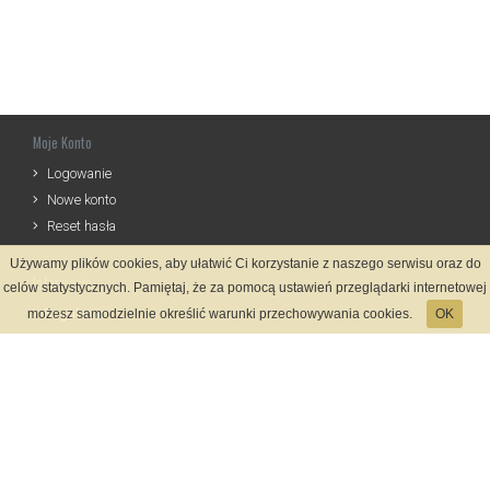
Moje Konto
Logowanie
Nowe konto
Reset hasła
Używamy plików cookies, aby ułatwić Ci korzystanie z naszego serwisu oraz do
Informacje
celów statystycznych. Pamiętaj, że za pomocą ustawień przeglądarki internetowej
Regulamin
możesz samodzielnie określić warunki przechowywania cookies.
OK
Zasady Rejestracji
Polityka Prywatności
Kontakt
Język