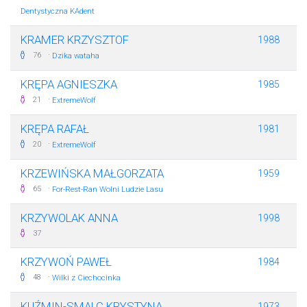
Dentystyczna KAdent
KRAMER KRZYSZTOF
1988
·
76
Dzika wataha
KRĘPA AGNIESZKA
1985
·
21
ExtremeWolf
KRĘPA RAFAŁ
1981
·
20
ExtremeWolf
KRZEWIŃSKA MAŁGORZATA
1959
·
65
For-Rest-Ran Wolni Ludzie Lasu
KRZYWOLAK ANNA
1998
37
KRZYWOŃ PAWEŁ
1984
·
48
Wilki z Ciechocinka
KUŹMIN-SMALC KRYSTYNA
1973