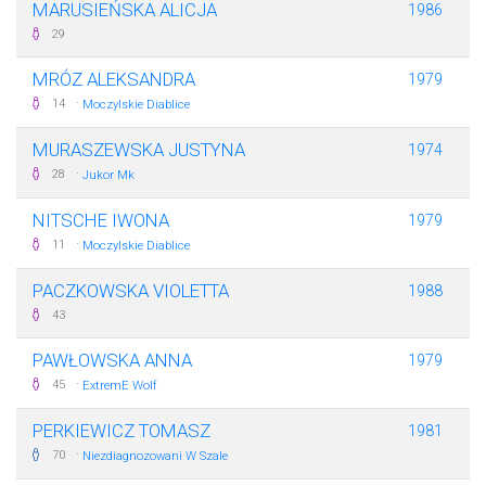
MARUSIEŃSKA ALICJA
1986
29
MRÓZ ALEKSANDRA
1979
·
14
Moczylskie Diablice
MURASZEWSKA JUSTYNA
1974
·
28
Jukor Mk
NITSCHE IWONA
1979
·
11
Moczylskie Diablice
PACZKOWSKA VIOLETTA
1988
43
PAWŁOWSKA ANNA
1979
·
45
ExtremE Wolf
PERKIEWICZ TOMASZ
1981
·
70
Niezdiagnozowani W Szale