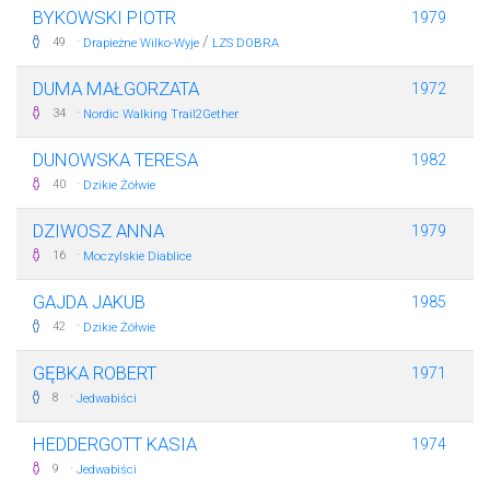
BYKOWSKI PIOTR
1979
·
/
49
Drapieżne Wilko-Wyje
LZS DOBRA
DUMA MAŁGORZATA
1972
·
34
Nordic Walking Trail2Gether
DUNOWSKA TERESA
1982
·
40
Dzikie Żółwie
DZIWOSZ ANNA
1979
·
16
Moczylskie Diablice
GAJDA JAKUB
1985
·
42
Dzikie Żółwie
GĘBKA ROBERT
1971
·
8
Jedwabiści
HEDDERGOTT KASIA
1974
·
9
Jedwabiści