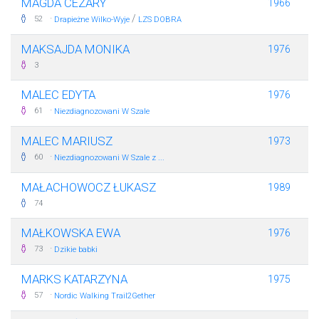
MAGDA CEZARY
1966
·
/
52
Drapieżne Wilko-Wyje
LZS DOBRA
MAKSAJDA MONIKA
1976
3
MALEC EDYTA
1976
·
61
Niezdiagnozowani W Szale
MALEC MARIUSZ
1973
·
60
Niezdiagnozowani W Szale z ...
MAŁACHOWOCZ ŁUKASZ
1989
74
MAŁKOWSKA EWA
1976
·
73
Dzikie babki
MARKS KATARZYNA
1975
·
57
Nordic Walking Trail2Gether