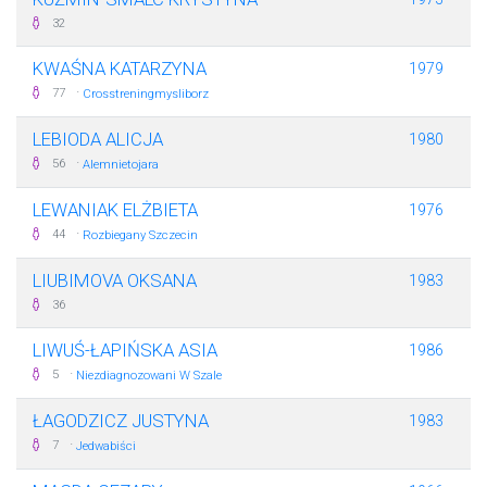
32
KWAŚNA KATARZYNA
1979
·
77
Crosstreningmysliborz
LEBIODA ALICJA
1980
·
56
Alemnietojara
LEWANIAK ELŻBIETA
1976
·
44
Rozbiegany Szczecin
LIUBIMOVA OKSANA
1983
36
LIWUŚ-ŁAPIŃSKA ASIA
1986
·
5
Niezdiagnozowani W Szale
ŁAGODZICZ JUSTYNA
1983
·
7
Jedwabiści