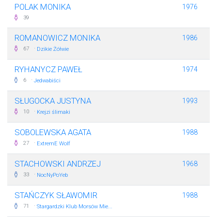
POLAK MONIKA
1976
39
ROMANOWICZ MONIKA
1986
·
67
Dzikie Żółwie
RYHANYCZ PAWEŁ
1974
·
6
Jedwabiści
SŁUGOCKA JUSTYNA
1993
·
10
Krejzi ślimaki
SOBOLEWSKA AGATA
1988
·
27
ExtremE Wolf
STACHOWSKI ANDRZEJ
1968
·
33
NocNyPoYeb
STAŃCZYK SŁAWOMIR
1988
·
71
Stargardzki Klub Morsów Mie...