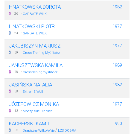
HNATKOWSKA DOROTA
1982
·
26
GARBATE WILKI
HNATKOWSKI PIOTR
1977
·
24
GARBATE WILKI
JAKUBISZYN MARIUSZ
1977
·
59
Cross Trening Myślibórz
JANUSZEWSKA KAMILA
1989
·
78
Crosstreningmysliborz
JASIŃSKA NATALIA
1982
·
38
ExtremE Wolf
JÓZEFOWICZ MONIKA
1977
·
13
Moczylskie Diablice
KACPERSKI KAMIL
1990
·
/
53
Drapieżne Wilko-Wyje
LZS DOBRA