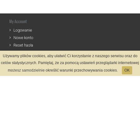
My Account
Logowanie
Nowe konto
Reset hasła
Używamy plików cookies, aby ułatwić Ci korzystanie z naszego serwisu oraz do
Informations
celów statystycznych. Pamiętaj, że za pomocą ustawień przeglądarki internetowej
Zasady Rejestracji
możesz samodzielnie określić warunki przechowywania cookies.
OK
Kontakt
Language
Payment methods