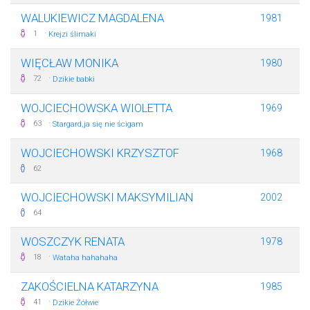
WALUKIEWICZ MAGDALENA
1981
·
1
Krejzi ślimaki
WIĘCŁAW MONIKA
1980
·
72
Dzikie babki
WOJCIECHOWSKA WIOLETTA
1969
·
63
Stargard,ja się nie ścigam
WOJCIECHOWSKI KRZYSZTOF
1968
62
WOJCIECHOWSKI MAKSYMILIAN
2002
64
WOSZCZYK RENATA
1978
·
18
Wataha hahahaha
ZAKOŚCIELNA KATARZYNA
1985
·
41
Dzikie Żółwie