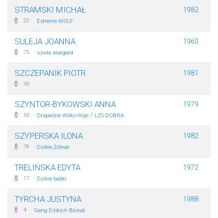
STRAMSKI MICHAŁ
1982
·
22
Extreme WOLF
SULEJA JOANNA
1960
·
75
szwla stargard
SZCZEPANIK PIOTR
1981
35
SZYNTOR-BYKOWSKI ANNA
1979
·
/
50
Drapieżne Wilko-Wyje
LZS DOBRA
SZYPERSKA ILONA
1982
·
79
Dzikie Żółwie
TRELIŃSKA EDYTA
1972
·
17
Dzikie babki
TYRCHA JUSTYNA
1988
·
4
Gang Dzikich Blondi