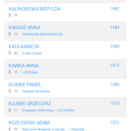
KALINOWSKA MATYLDA
1982
58
KARDAŚ ANNA
1984
·
25
DEMBOWE-NIEDŹWIEDZIE
KATA MARCIN
1983
·
68
Dzikie Żółwie
KAWKA ANNA
1975
·
55
LZS Dobra
KLIMEK PAWEŁ
1980
·
19
Wataha hahahaha
KLUSEK GRZEGORZ
1970
·
/
51
Drapieżne Wilko-Wyje
LZS DOBRA
KOZŁOWSKI ADAM
1972
·
/
69
Wieczorne Bieganie w Szczec...
Praktyka