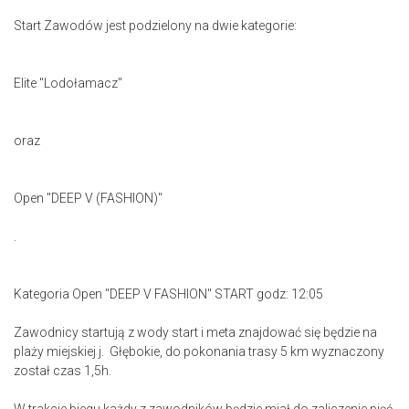
Start Zawodów jest podzielony na dwie kategorie:
Elite "Lodołamacz"
oraz
Open "DEEP V (FASHION)"
.
Kategoria Open "DEEP V FASHION" START godz: 12:05
Zawodnicy startują z wody start i meta znajdować się będzie na
plaży miejskiej j. Głębokie, do pokonania trasy 5 km wyznaczony
został czas 1,5h.