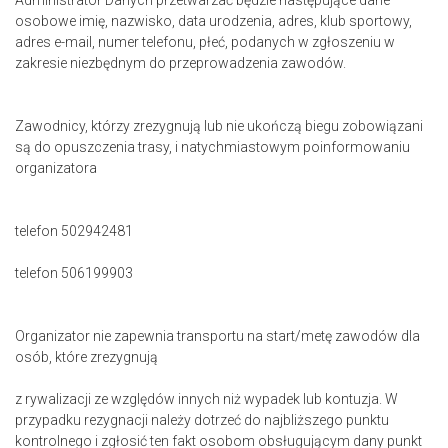
Administrator Danych przetwarzać będzie następujące dane
osobowe imię, nazwisko, data urodzenia, adres, klub sportowy,
adres e-mail, numer telefonu, płeć, podanych w zgłoszeniu w
zakresie niezbędnym do przeprowadzenia zawodów.
Zawodnicy, którzy zrezygnują lub nie ukończą biegu zobowiązani
są do opuszczenia trasy, i natychmiastowym poinformowaniu
organizatora
telefon 502942481
telefon 506199903
Organizator nie zapewnia transportu na start/metę zawodów dla
osób, które zrezygnują
z rywalizacji ze względów innych niż wypadek lub kontuzja. W
przypadku rezygnacji należy dotrzeć do najbliższego punktu
kontrolnego i zgłosić ten fakt osobom obsługującym dany punkt