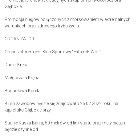
Promocja terenów rekreacyjnych skupionych wokół Jeziora
Głębokie.
Promocja biegów połączonych z morsowaniem w extremalnych
warunkach oraz zdrowego trybu życia.
ORGANIZATOR:
Organizatorem jest Klub Sportowy "ExtremE Wolf".
Daniel Krępa
Małgorzata Krępa
Bogusława Kurek
Biuro zawodów będzie się znajdowało 26.02.2022 roku, na
kąpielisku Głębokie przy
Saunie Ruska Bania, 50 metrów od linii startu oraz mety biegu i
będzie czynne od