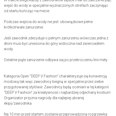
W trakcie biegu każdy z zawodników będzie miał do zaliczenie pięć
wejść do wody w specjalnie wyznaczonych strefach zaczynając
od startu kończąc na mecie.
Podczas wejścia do wody nie jest obowiązkowe pełne
krótkotrwałe zanurzenie.
Jeśli zawodnik zdecyduje o pełnym zanurzeniu wówczas jedna z
dłoni musi być uniesiona do góry widoczna nad zwierciadłem
wody.
Ostatnie piąte zanurzenie odbywa się po przekroczeniu linii mety.
Kategoria Open "DEEP V Fashion" charakteryzuje się konwencją
modową tak więc zawodnicy biegną w specjalnie przez siebie
przygotowanej stylówie. Zawodnicy będą oceniani w tej kategorii
"DEEP V Fashion" za kreatywność i najbardziej odjechany kostium
Organizator przyzna nagrody dla najlepiej ubranej
ekipy/zawodnika.
Na 10 min przed startem zostanie przeprowadzona rozgrzewka