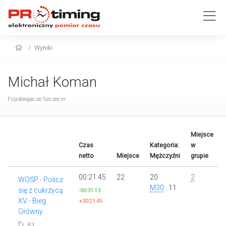
Wyniki
Michał Koman
Fizjobiegacze Szczecin
Miejsce
Czas
Kategoria:
w
netto
Miejsce
Mężczyźni
grupie
00:21:45
22
20
2
WOŚP - Policz
M30
: 11
się z cukrzycą
-00:31:13
XV - Bieg
+00:21:45
Główny
83