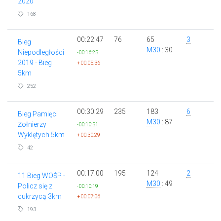
2020
168
00:22:47
76
65
3
Bieg
M30
: 30
Niepodległości
-00:16:25
2019 - Bieg
+00:05:36
5km
252
00:30:29
235
183
6
Bieg Pamięci
M30
: 87
Żołnierzy
-00:10:51
Wyklętych 5km
+00:30:29
42
00:17:00
195
124
2
11 Bieg WOŚP -
M30
: 49
Policz się z
-00:10:19
cukrzycą 3km
+00:07:06
193