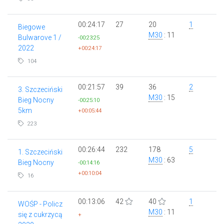
00:24:17
27
20
1
Biegowe
M30
: 11
Bulwarove 1 /
-00:23:25
2022
+00:24:17
104
00:21:57
39
36
2
3. Szczeciński
M30
: 15
Bieg Nocny
-00:25:10
5km
+00:05:44
223
00:26:44
232
178
5
1. Szczeciński
M30
: 63
Bieg Nocny
-00:14:16
+00:10:04
16
00:13:06
42
40
1
WOŚP - Policz
M30
: 11
się z cukrzycą
+