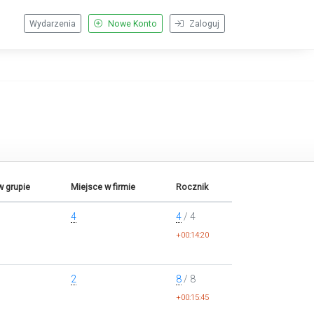
Wydarzenia
Nowe Konto
Zaloguj
w grupie
Miejsce w firmie
Rocznik
4
4
/ 4
+00:14:20
2
8
/ 8
+00:15:45