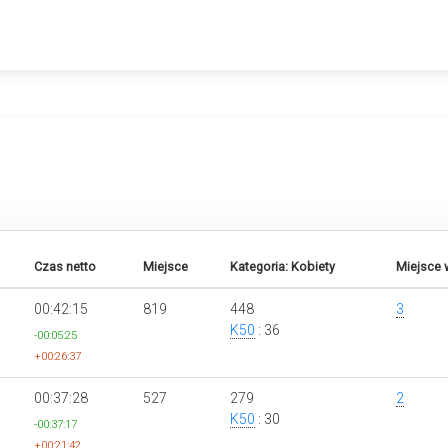
Czas netto
Miejsce
Kategoria: Kobiety
Miejsce 
00:42:15
819
448
3
K50
: 36
-00:05:25
+00:26:37
00:37:28
527
279
2
K50
: 30
-00:37:17
+00:21:42