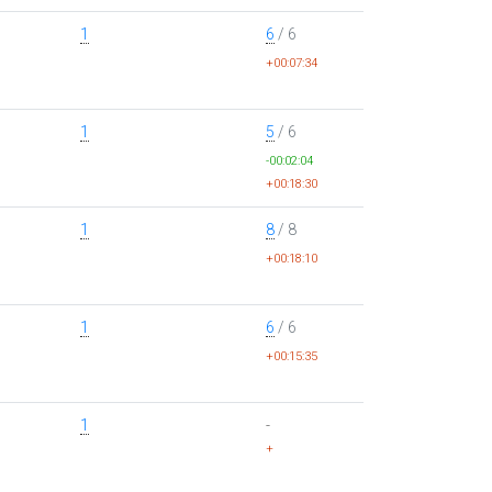
1
6
/ 6
+00:07:34
1
5
/ 6
-00:02:04
+00:18:30
1
8
/ 8
+00:18:10
1
6
/ 6
+00:15:35
1
-
+