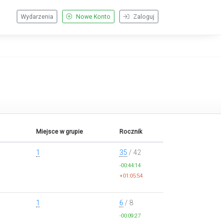
Wydarzenia
Nowe Konto
Zaloguj
Miejsce w grupie
Rocznik
1
35
/ 42
-00:44:14
+01:05:54
1
6
/ 8
-00:09:27