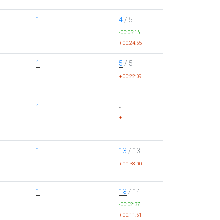
1
4
/ 5
-00:05:16
+00:24:55
1
5
/ 5
+00:22:09
1
-
+
1
13
/ 13
+00:38:00
1
13
/ 14
-00:02:37
+00:11:51