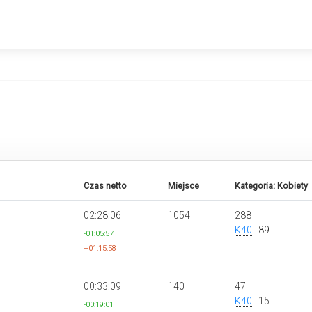
Czas netto
Miejsce
Kategoria: Kobiety
02:28:06
1054
288
K40
: 89
-01:05:57
+01:15:58
00:33:09
140
47
K40
: 15
-00:19:01