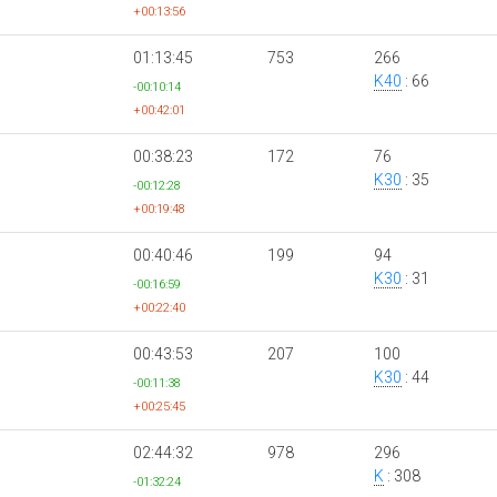
+00:13:56
01:13:45
753
266
K40
: 66
-00:10:14
+00:42:01
00:38:23
172
76
K30
: 35
-00:12:28
+00:19:48
00:40:46
199
94
K30
: 31
-00:16:59
+00:22:40
00:43:53
207
100
K30
: 44
-00:11:38
+00:25:45
02:44:32
978
296
K
: 308
-01:32:24