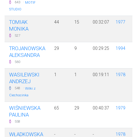
·
643
MOTIF
STUDIO
TOMIAK
44
15
00:32:07
1977
MONIKA
527
TROJANOWSKA
29
9
00:29:25
1994
ALEKSANDRA
560
WASILEWSKI
1
1
00:19:11
1978
ANDRZEJ
·
548
Wilki z
Ciechocinka
WIŚNIEWSKA
65
29
00:40:37
1979
PAULINA
558
WŁADKOWSKA
-
-
-
1978