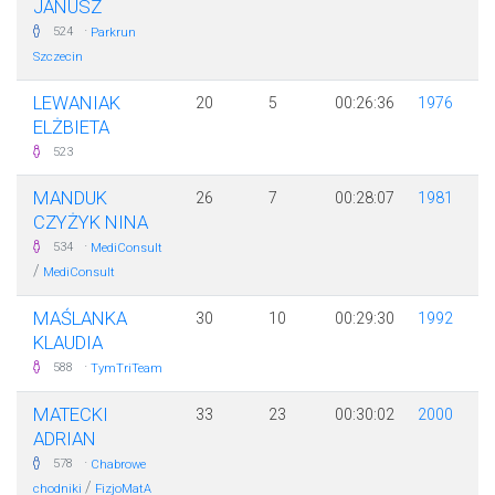
JANUSZ
·
524
Parkrun
Szczecin
LEWANIAK
20
5
00:26:36
1976
ELŻBIETA
523
MANDUK
26
7
00:28:07
1981
CZYŻYK NINA
·
534
MediConsult
/
MediConsult
MAŚLANKA
30
10
00:29:30
1992
KLAUDIA
·
588
TymTriTeam
MATECKI
33
23
00:30:02
2000
ADRIAN
·
578
Chabrowe
/
chodniki
FizjoMatA