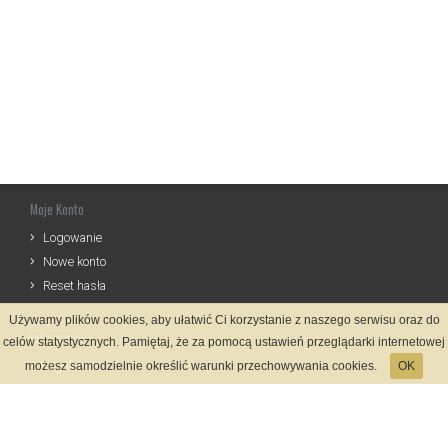
Moje Konto
Logowanie
Nowe konto
Reset hasła
Używamy plików cookies, aby ułatwić Ci korzystanie z naszego serwisu oraz do
Informacje
celów statystycznych. Pamiętaj, że za pomocą ustawień przeglądarki internetowej
Regulamin
możesz samodzielnie określić warunki przechowywania cookies.
OK
Zasady Rejestracji
Polityka Prywatności
Kontakt