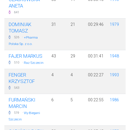
ANETA
641
DOMINIAK
31
21
00:29:46
1979
TOMASZ
·
526
+Pharma
Polska Sp. z o.o.
FAJER MARKUS
43
29
00:31:41
1948
·
510
Raz Szczecin
FENGER
4
4
00:22:27
1993
KRZYSZTOF
543
FURMAŃSKI
6
5
00:22:55
1986
MARCIN
·
519
Wy-Biegani
Szczecin