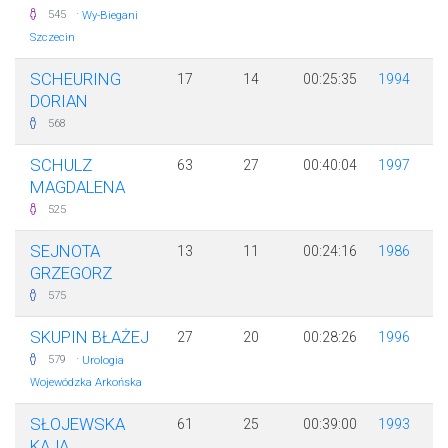
·
545
Wy-Biegani
Szczecin
SCHEURING
17
14
00:25:35
1994
DORIAN
568
SCHULZ
63
27
00:40:04
1997
MAGDALENA
525
SEJNOTA
13
11
00:24:16
1986
GRZEGORZ
575
SKUPIN BŁAŻEJ
27
20
00:28:26
1996
·
579
Urologia
Wojewódzka Arkońska
SŁOJEWSKA
61
25
00:39:00
1993
KAJA