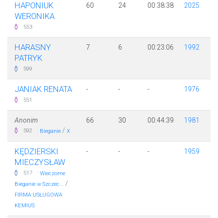
HAPONIUK
60
24
00:38:38
2025
WERONIKA
553
HARASNY
7
6
00:23:06
1992
PATRYK
599
JANIAK RENATA
-
-
-
1976
551
Anonim
66
30
00:44:39
1981
·
/
592
Bieganie
X
KĘDZIERSKI
-
-
-
1959
MIECZYSŁAW
·
517
Wieczorne
/
Bieganie w Szczec...
FIRMA USŁUGOWA
KEMIUS