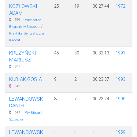
KOZŁOWSKI
25
19
00:27:44
1972
ADAM
·
539
Wieczorne
/
Bieganie w Szczec...
Praktyka Dentystyczna
KAdent
KRUŻYŃSKI
45
30
00:32:13
1991
MARIUSZ
547
KUBIAK GOSIA
9
2
00:23:37
1993
512
LEWANDOWSKI
8
7
00:23:24
1990
DANIEL
·
614
Wy-Biegani
Szczecin
LEWANDOWSKI
-
-
-
1959