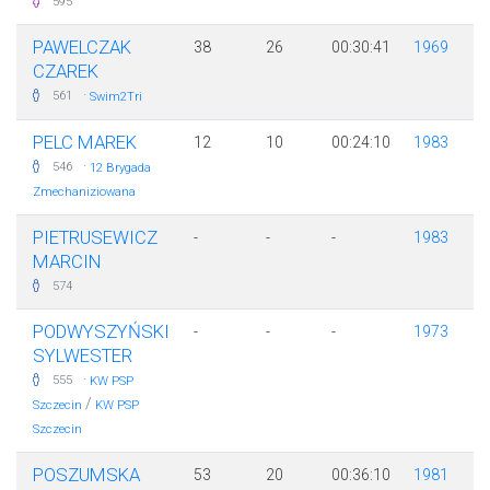
595
PAWELCZAK
38
26
00:30:41
1969
CZAREK
·
561
Swim2Tri
PELC MAREK
12
10
00:24:10
1983
·
546
12 Brygada
Zmechaniziowana
PIETRUSEWICZ
-
-
-
1983
MARCIN
574
PODWYSZYŃSKI
-
-
-
1973
SYLWESTER
·
555
KW PSP
/
Szczecin
KW PSP
Szczecin
POSZUMSKA
53
20
00:36:10
1981