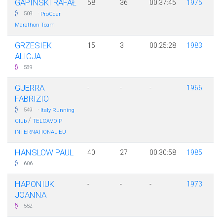
GAPIŃSKI RAFAŁ
58
36
00:37:45
1975
·
508
ProGdar
Marathon Team
GRZESIEK
15
3
00:25:28
1983
ALICJA
589
GUERRA
-
-
-
1966
FABRIZIO
·
549
Italy Running
/
Club
TELCAVOIP
INTERNATIONAL EU
HANSLOW PAUL
40
27
00:30:58
1985
606
HAPONIUK
-
-
-
1973
JOANNA
552