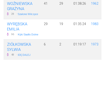
WOŹNIEWSKA
41
29
01:38:26
1962
GRAŻYNA
·
28
Szalone Wilczyce
WYRĘBSKA
29
19
01:35:24
1983
EMILIA
·
96
Kijki Siadło Dolne
ZIÓŁKOWSKA
6
2
01:19:17
1973
SYLWIA
·
48
IDĘ DALEJ