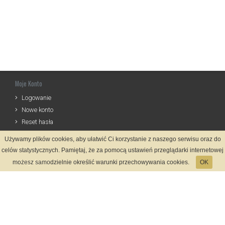
Moje Konto
Logowanie
Nowe konto
Reset hasła
Używamy plików cookies, aby ułatwić Ci korzystanie z naszego serwisu oraz do
Informacje
celów statystycznych. Pamiętaj, że za pomocą ustawień przeglądarki internetowej
Regulamin
możesz samodzielnie określić warunki przechowywania cookies.
OK
Zasady Rejestracji
Polityka Prywatności
Kontakt
Język