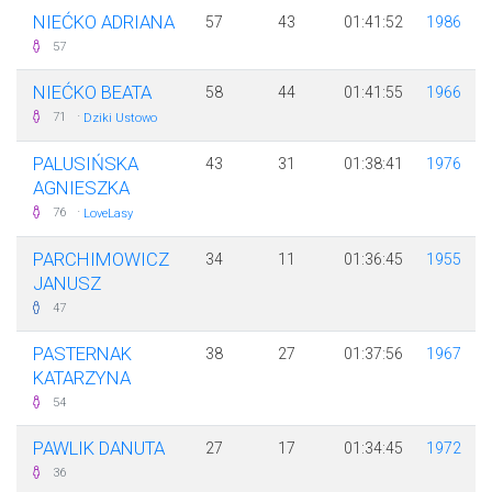
NIEĆKO ADRIANA
57
43
01:41:52
1986
57
NIEĆKO BEATA
58
44
01:41:55
1966
·
71
Dziki Ustowo
PALUSIŃSKA
43
31
01:38:41
1976
AGNIESZKA
·
76
LoveLasy
PARCHIMOWICZ
34
11
01:36:45
1955
JANUSZ
47
PASTERNAK
38
27
01:37:56
1967
KATARZYNA
54
PAWLIK DANUTA
27
17
01:34:45
1972
36