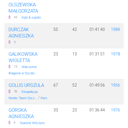
OLSZEWSKA
MAŁGORZATA
·
43
Kijki & szpilki
DURCZAK
55
42
01:41:40
1989
AGNIESZKA
3
GALIKOWSKA
23
13
01:31:51
1978
WIOLETTA
·
73
Wieczorne
Bieganie w Szczec...
GOLUS URSZULA
67
52
01:49:56
1956
·
78
Ekspedycja
/
Nordic Team Szcz...
Pani
GÓRSKA
33
23
01:36:44
1976
AGNIESZKA
·
9
Szalone Wilczyce