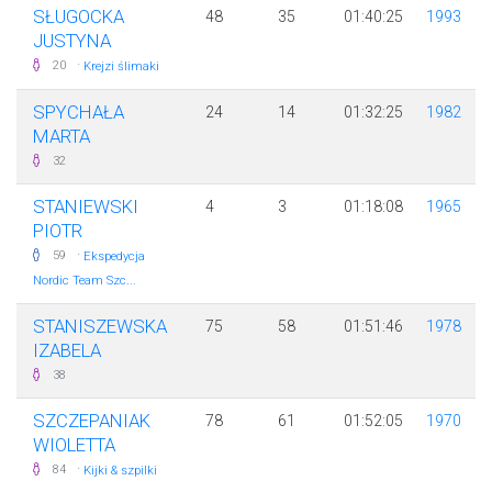
SŁUGOCKA
48
35
01:40:25
1993
JUSTYNA
·
20
Krejzi ślimaki
SPYCHAŁA
24
14
01:32:25
1982
MARTA
32
STANIEWSKI
4
3
01:18:08
1965
PIOTR
·
59
Ekspedycja
Nordic Team Szc...
STANISZEWSKA
75
58
01:51:46
1978
IZABELA
38
SZCZEPANIAK
78
61
01:52:05
1970
WIOLETTA
·
84
Kijki & szpilki