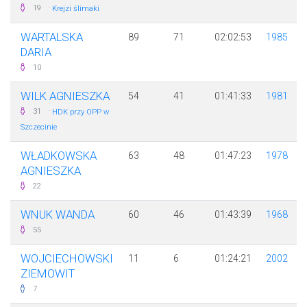
·
19
Krejzi ślimaki
WARTALSKA
89
71
02:02:53
1985
DARIA
10
WILK AGNIESZKA
54
41
01:41:33
1981
·
31
HDK przy OPP w
Szczecinie
WŁADKOWSKA
63
48
01:47:23
1978
AGNIESZKA
22
WNUK WANDA
60
46
01:43:39
1968
55
WOJCIECHOWSKI
11
6
01:24:21
2002
ZIEMOWIT
7