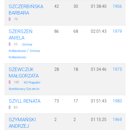
SZCZERBIŃSKA
42
30
01:38:40
1956
BARBARA
70
SZERSZEŃ
86
68
02:01:43
1979
ANIELA
·
25
Gmina
/
Kołbaskowo
Gmina
Kołbaskowo
SZEWCZUK
28
18
01:34:46
1973
MAŁGORZATA
·
102
KS Pogodni
Nordikowcy Szczecin
SZYLL RENATA
73
17
01:51:43
1983
83
SZYMAŃSKI
2
2
01:15:25
1969
ANDRZEJ