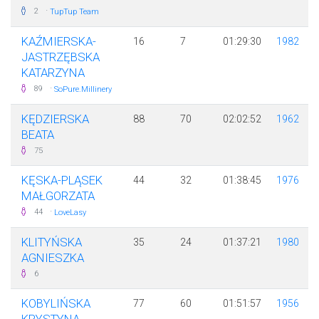
·
2
TupTup Team
KAŹMIERSKA-
16
7
01:29:30
1982
JASTRZĘBSKA
KATARZYNA
·
89
SoPure.Millinery
KĘDZIERSKA
88
70
02:02:52
1962
BEATA
75
KĘSKA-PLĄSEK
44
32
01:38:45
1976
MAŁGORZATA
·
44
LoveLasy
KLITYŃSKA
35
24
01:37:21
1980
AGNIESZKA
6
KOBYLIŃSKA
77
60
01:51:57
1956