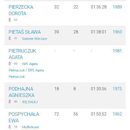
PIERZECKA
32
22
01:36:28
1989
DOROTA
62
PIETAŚ SŁAWA
39
28
01:38:01
1960
·
41
Szalone Wilczyce
PIETRUCZUK
-
-
-
1981
AGATA
·
69
ISPL Agata
/
Pietruczuk
ISPL Agata
Pietruczuk
PODHAJNA
18
8
01:30:56
1975
AGNIESZKA
·
49
IDĘ DALEJ
POSPYCHAŁA
72
56
01:50:52
1962
EWA
·
18
Muffinkowe