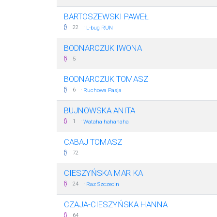
BARTOSZEWSKI PAWEŁ
·
22
L-bug RUN
BODNARCZUK IWONA
5
BODNARCZUK TOMASZ
·
6
Ruchowa Pasja
BUJNOWSKA ANITA
·
1
Wataha hahahaha
CABAJ TOMASZ
72
CIESZYŃSKA MARIKA
·
24
Raz Szczecin
CZAJA-CIESZYŃSKA HANNA
64