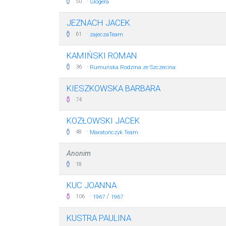
·
50
Glogera
JEZNACH JACEK
·
61
zajeczaTeam
KAMIŃSKI ROMAN
·
36
Rumuńska Rodzina ze Szczecina
KIESZKOWSKA BARBARA
74
KOZŁOWSKI JACEK
·
48
Maratończyk Team
Anonim
18
KUC JOANNA
·
/
106
1967
1967
KUSTRA PAULINA