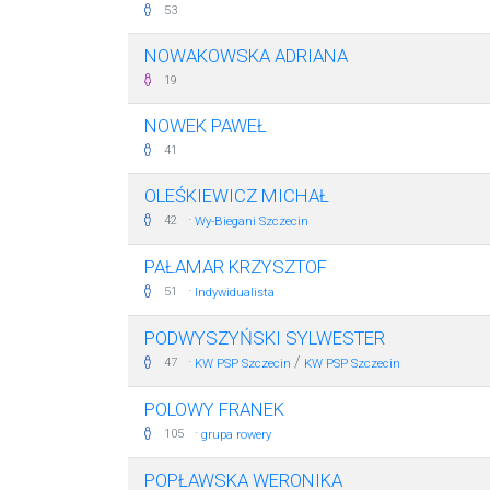
53
NOWAKOWSKA ADRIANA
19
NOWEK PAWEŁ
41
OLEŚKIEWICZ MICHAŁ
·
42
Wy-Biegani Szczecin
PAŁAMAR KRZYSZTOF
·
51
Indywidualista
PODWYSZYŃSKI SYLWESTER
·
/
47
KW PSP Szczecin
KW PSP Szczecin
POLOWY FRANEK
·
105
grupa rowery
POPŁAWSKA WERONIKA