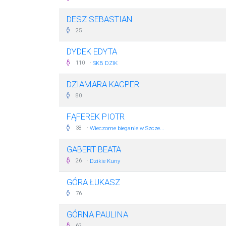
DESZ SEBASTIAN
25
DYDEK EDYTA
·
110
SKB DZIK
DZIAMARA KACPER
80
FĄFEREK PIOTR
·
38
Wieczorne bieganie w Szcze...
GABERT BEATA
·
26
Dzikie Kuny
GÓRA ŁUKASZ
76
GÓRNA PAULINA
62