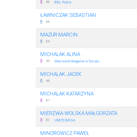
·
69
BBL Police
ŁAWNICZAK SEBASTIAN
66
MAZUR MARCIN
84
MICHALAK ALINA
·
43
Wieczorne Bieganie w Szczec...
MICHALAK JACEK
46
MICHALAK KATARZYNA
87
MIERZWA-WOLSKA MAŁGORZATA
·
82
UMCS BIEGA
MINOROWICZ PAWEŁ