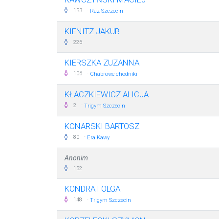
·
153
Raz Szczecin
KIENITZ JAKUB
226
KIERSZKA ZUZANNA
·
106
Chabrowe chodniki
KŁACZKIEWICZ ALICJA
·
2
Trigym Szczecin
KONARSKI BARTOSZ
·
80
Era Kawy
Anonim
152
KONDRAT OLGA
·
148
Trigym Szczecin