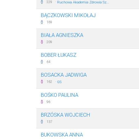
·
229
Ruchowa Akademia Zdrowia Sz...
BĄCZKOWSKI MIKOŁAJ
169
BIAŁA AGNIESZKA
209
BOBER ŁUKASZ
64
BOSACKA JADWIGA
·
162
GS
BOŚKO PAULINA
96
BRZÓSKA WOJCIECH
137
BUKOWSKA ANNA