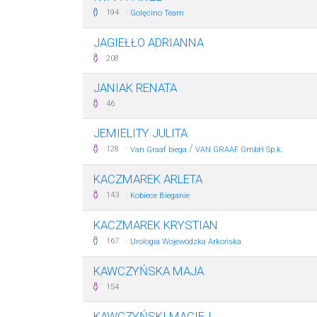
·
194
Golęcino Team
JAGIEŁŁO ADRIANNA
208
JANIAK RENATA
46
JEMIELITY JULITA
·
/
128
Van Graaf biega
VAN GRAAF GmbH Sp.k.
KACZMAREK ARLETA
·
143
Kobiece Bieganie
KACZMAREK KRYSTIAN
·
167
Urologia Wojewódzka Arkońska
KAWCZYŃSKA MAJA
154
KAWCZYŃSKI MACIEJ