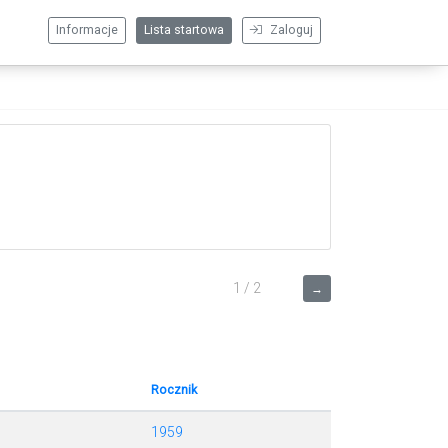
Informacje
Lista startowa
Zaloguj
1 / 2
→
Rocznik
1959