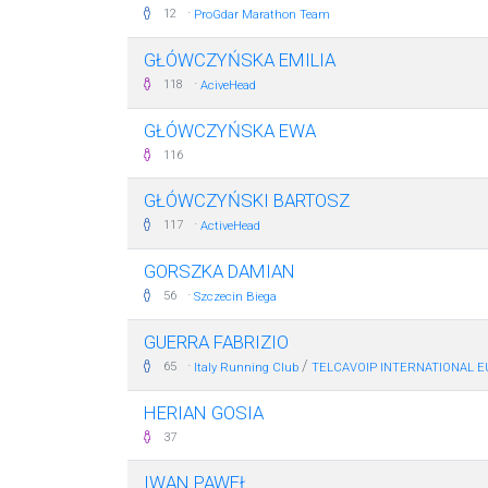
·
12
ProGdar Marathon Team
GŁÓWCZYŃSKA EMILIA
·
118
AciveHead
GŁÓWCZYŃSKA EWA
116
GŁÓWCZYŃSKI BARTOSZ
·
117
ActiveHead
GORSZKA DAMIAN
·
56
Szczecin Biega
GUERRA FABRIZIO
·
/
65
Italy Running Club
TELCAVOIP INTERNATIONAL E
HERIAN GOSIA
37
IWAN PAWEŁ