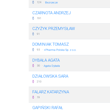
·
124
Bezrzecze
CZARNOTA ANDRZEJ
191
CZYŻYK PRZEMYSŁAW
91
DOMINIAK TOMASZ
·
93
+Pharma Polska Sp. z o.o.
DYBAŁA AGATA
·
30
Agata Dybała
DZIAŁOWSKA SARA
210
FALARZ KATARZYNA
19
GAPIŃSKI RAFAŁ