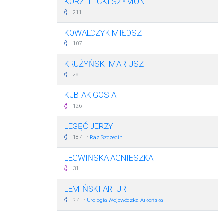
KORZELECKI SZYMON
211
KOWALCZYK MIŁOSZ
107
KRUŻYŃSKI MARIUSZ
28
KUBIAK GOSIA
126
LEGĘĆ JERZY
·
187
Raz Szczecin
LEGWIŃSKA AGNIESZKA
31
LEMIŃSKI ARTUR
·
97
Urologia Wojewódzka Arkońska