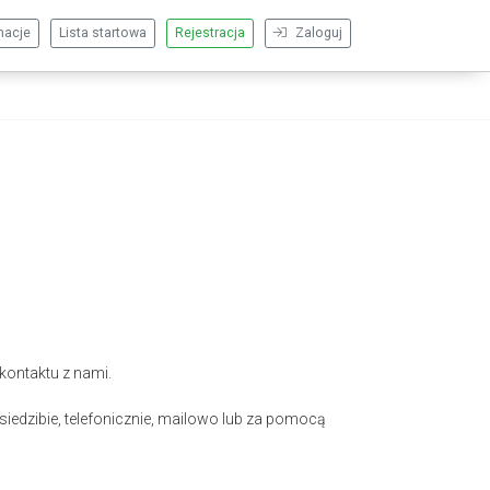
macje
Lista startowa
Rejestracja
Zaloguj
kontaktu z nami.
iedzibie, telefonicznie, mailowo lub za pomocą