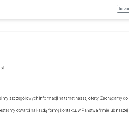
Infor
pl
elimy szczegółowych informacji na temat naszej oferty. Zachęcamy do 
steśmy otwarci na każdą formę kontaktu, w Państwa firmie lub naszej s