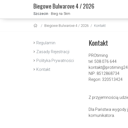
Biegowe Bulwarove 4 / 2026
Szczecin
· Bieg na 5km
Biegowe Bulwarove 4 / 2026
Kontakt
Kontakt
Regulamin
Zasady Rejestracji
PROtiming
Polityka Prywatności
tel: 508 076 644
kontakt@protiming24.
Kontakt
NIP: 8512868734
Regon: 320513424
Z przyjemnością udzi
Dla Państwa wygody je
komunikatora.