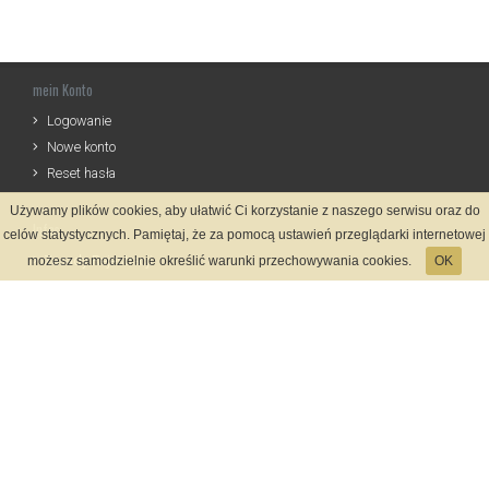
mein Konto
Logowanie
Nowe konto
Reset hasła
Używamy plików cookies, aby ułatwić Ci korzystanie z naszego serwisu oraz do
Infos
celów statystycznych. Pamiętaj, że za pomocą ustawień przeglądarki internetowej
Zasady Rejestracji
możesz samodzielnie określić warunki przechowywania cookies.
OK
Polityka Prywatności
Kontakt
Sprache
Zahlungsmethoden