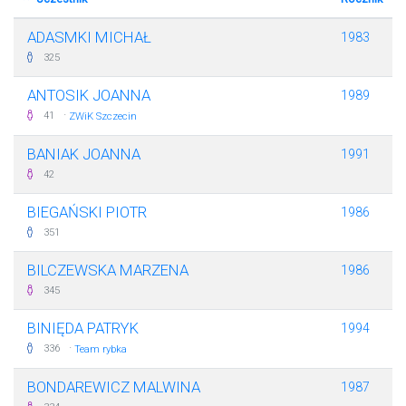
ADASMKI MICHAŁ
1983
325
ANTOSIK JOANNA
1989
·
41
ZWiK Szczecin
BANIAK JOANNA
1991
42
BIEGAŃSKI PIOTR
1986
351
BILCZEWSKA MARZENA
1986
345
BINIĘDA PATRYK
1994
·
336
Team rybka
BONDAREWICZ MALWINA
1987