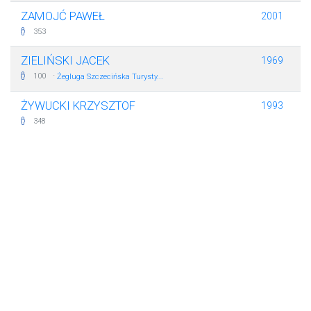
ZAMOJĆ PAWEŁ
2001
353
ZIELIŃSKI JACEK
1969
·
100
Żegluga Szczecińska Turysty...
ŻYWUCKI KRZYSZTOF
1993
348