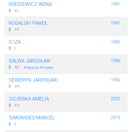
RODZIEWICZ IRENA
1997
45
ROGALSKI PAWEŁ
1991
331
S IZA
1982
2
SALWA JAROSŁAW
1989
·
302
Biegnę po Rompera
SEWERYN JAROSŁAW
1992
318
SICIŃSKA AMELIA
2002
316
SIMONIDES MARCEL
2013
3