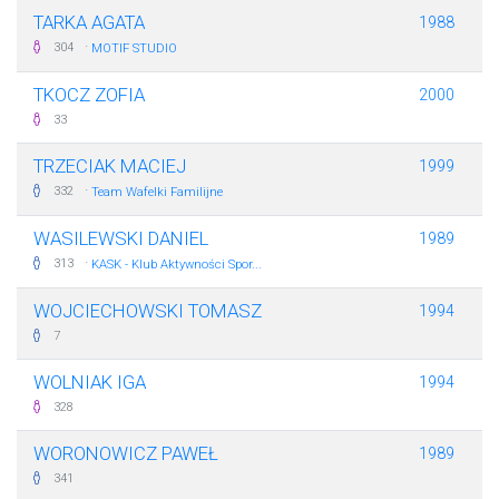
TARKA AGATA
1988
·
304
MOTIF STUDIO
TKOCZ ZOFIA
2000
33
TRZECIAK MACIEJ
1999
·
332
Team Wafelki Familijne
WASILEWSKI DANIEL
1989
·
313
KASK - Klub Aktywności Spor...
WOJCIECHOWSKI TOMASZ
1994
7
WOLNIAK IGA
1994
328
WORONOWICZ PAWEŁ
1989
341