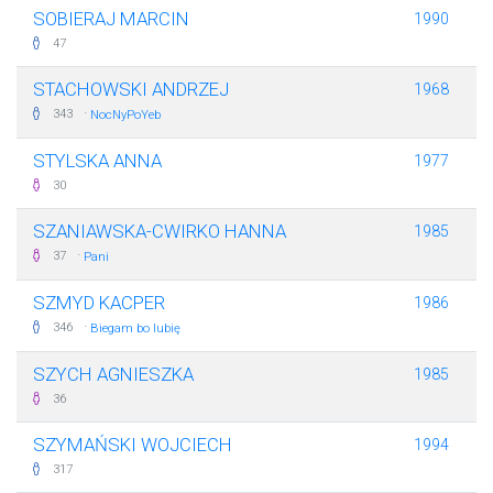
SOBIERAJ MARCIN
1990
47
STACHOWSKI ANDRZEJ
1968
·
343
NocNyPoYeb
STYLSKA ANNA
1977
30
SZANIAWSKA-CWIRKO HANNA
1985
·
37
Pani
SZMYD KACPER
1986
·
346
Biegam bo lubię
SZYCH AGNIESZKA
1985
36
SZYMAŃSKI WOJCIECH
1994
317