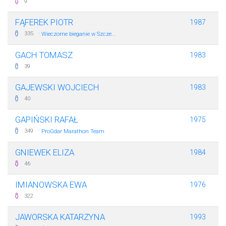
9
FĄFEREK PIOTR
1987
·
335
Wieczorne bieganie w Szcze...
GACH TOMASZ
1983
39
GAJEWSKI WOJCIECH
1983
40
GAPIŃSKI RAFAŁ
1975
·
349
ProGdar Marathon Team
GNIEWEK ELIZA
1984
46
IMIANOWSKA EWA
1976
322
JAWORSKA KATARZYNA
1993