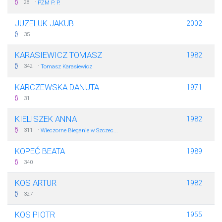
·
28
PŻM P. P.
JUZELUK JAKUB
2002
35
KARASIEWICZ TOMASZ
1982
·
342
Tomasz Karasiewicz
KARCZEWSKA DANUTA
1971
31
KIELISZEK ANNA
1982
·
311
Wieczorne Bieganie w Szczec...
KOPEĆ BEATA
1989
340
KOS ARTUR
1982
327
KOS PIOTR
1955